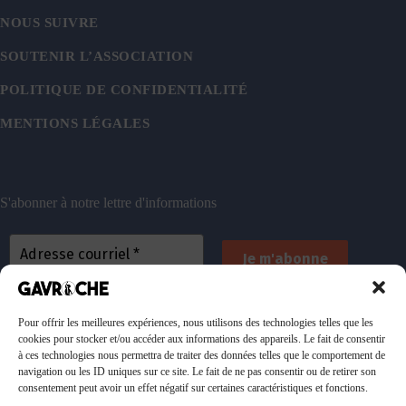
NOUS SUIVRE
SOUTENIR L’ASSOCIATION
POLITIQUE DE CONFIDENTIALITÉ
MENTIONS LÉGALES
S'abonner à notre lettre d'informations
En vous inscrivant, vous acceptez de recevoir nos
emails. Vous pouvez vous désinscrire à tout
Pour offrir les meilleures expériences, nous utilisons des technologies telles que les
cookies pour stocker et/ou accéder aux informations des appareils. Le fait de consentir
moment. Consultez
notre politique de confidentialité
à ces technologies nous permettra de traiter des données telles que le comportement de
pour plus d’informations.
navigation ou les ID uniques sur ce site. Le fait de ne pas consentir ou de retirer son
consentement peut avoir un effet négatif sur certaines caractéristiques et fonctions.