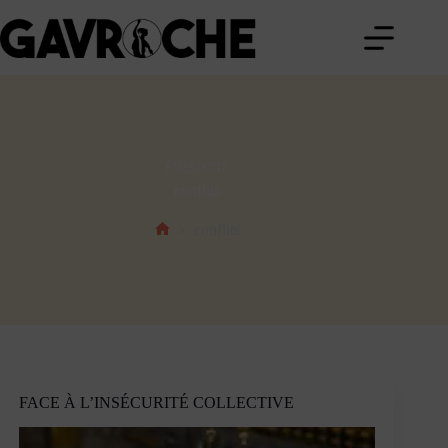
Passer
au
contenu
ÉTIQUETTE
conflits
conflits
Accueil
FACE À L’INSÉCURITÉ COLLECTIVE