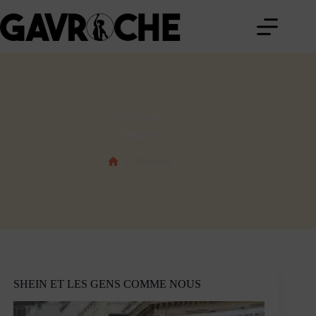
Passer
au
contenu
CATÉGORIE
Histoire
Histoire
Accueil
SHEIN ET LES GENS COMME NOUS