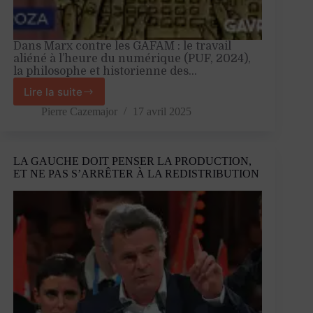
Dans Marx contre les GAFAM : le travail
aliéné à l’heure du numérique (PUF, 2024),
la philosophe et historienne des…
Lire la suite
«
Le
Pierre Cazemajor
17 avril 2025
capitalisme
génère
en
LA GAUCHE DOIT PENSER LA PRODUCTION,
lui-
ET NE PAS S’ARRÊTER À LA REDISTRIBUTION
même
des
illusions
»
–
Entretien
avec
Stéphanie
Roza