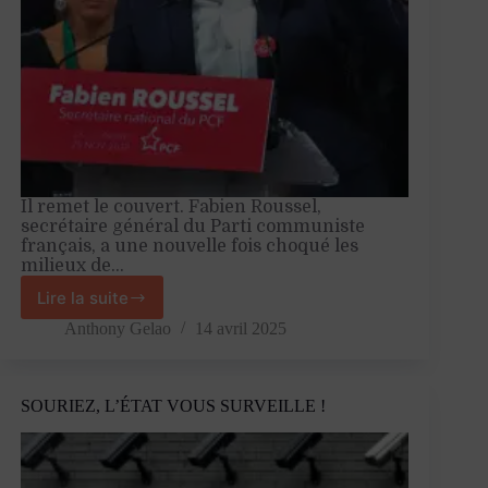
Il remet le couvert. Fabien Roussel,
secrétaire général du Parti communiste
français, a une nouvelle fois choqué les
milieux de…
Lire la suite
La
gauche
Anthony Gelao
14 avril 2025
doit
penser
la
SOURIEZ, L’ÉTAT VOUS SURVEILLE !
production,
et
ne
pas