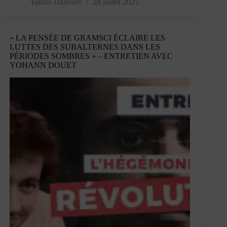
l’homme
Yannis Dalissier
28 juillet 2025
qui
nous
divise
« LA PENSÉE DE GRAMSCI ÉCLAIRE LES
tous
LUTTES DES SUBALTERNES DANS LES
PÉRIODES SOMBRES » – ENTRETIEN AVEC
YOHANN DOUET