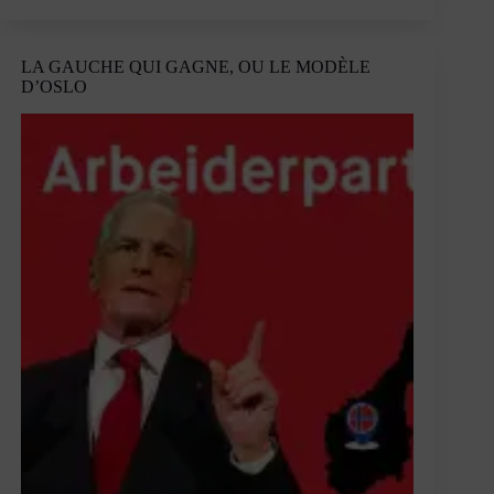
les
gens
comme
LA GAUCHE QUI GAGNE, OU LE MODÈLE
nous
D’OSLO