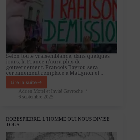
Selon toute vraisemblance, dans quelques
jours, la France n’aura plus de
gouvernement. François Bayrou sera
certainement remplacé à Matignon et…
Lire la suite
Le
nœud
Adrien Motel
et
Invité Gavroche
gordien
6 septembre 2025
ou
la
démission
ROBESPIERRE, L’HOMME QUI NOUS DIVISE
d’Emmanuel
TOUS
Macron