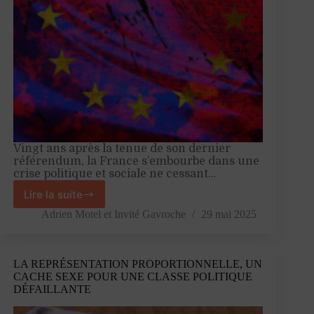
avec
Yohann
Douet
Vingt ans après la tenue de son dernier
référendum, la France s’embourbe dans une
crise politique et sociale ne cessant…
Lire la suite
Depuis
2005,
Adrien Motel
et
Invité Gavroche
29 mai 2025
nous
vivons
en
LA REPRÉSENTATION PROPORTIONNELLE, UN
post-
CACHE SEXE POUR UNE CLASSE POLITIQUE
démocratie
DÉFAILLANTE