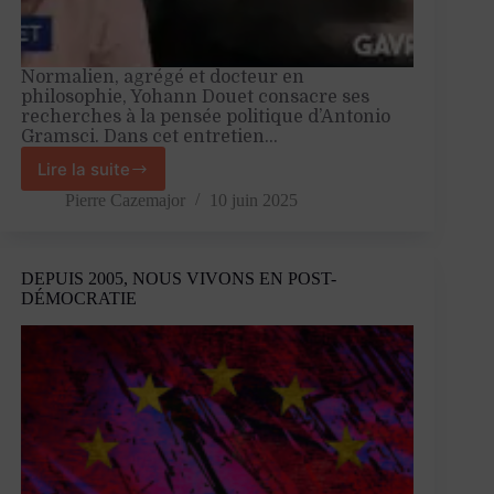
Normalien, agrégé et docteur en
philosophie, Yohann Douet consacre ses
recherches à la pensée politique d’Antonio
Gramsci. Dans cet entretien…
Lire la suite
«
La
Pierre Cazemajor
10 juin 2025
pensée
de
Gramsci
DEPUIS 2005, NOUS VIVONS EN POST-
éclaire
DÉMOCRATIE
les
luttes
des
subalternes
dans
les
périodes
sombres »
–
Entretien