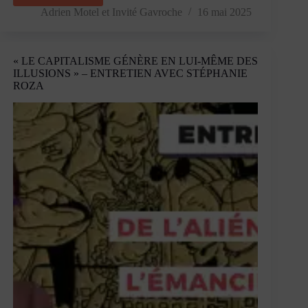
représentation
Adrien Motel
et
Invité Gavroche
16 mai 2025
proportionnelle,
un
cache
« LE CAPITALISME GÉNÈRE EN LUI-MÊME DES
sexe
ILLUSIONS » – ENTRETIEN AVEC STÉPHANIE
pour
ROZA
une
classe
politique
défaillante