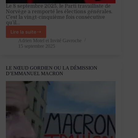
Le 8 septembre 2025, le Parti travailliste de
Norvège a remporté les élections générales.
C’est la vingt-cinquième fois consécutive
qu’il…
Lire la suite
La
gauche
Adrien Motel
et
Invité Gavroche
qui
15 septembre 2025
gagne,
ou
le
LE NŒUD GORDIEN OU LA DÉMISSION
modèle
D’EMMANUEL MACRON
d’Oslo