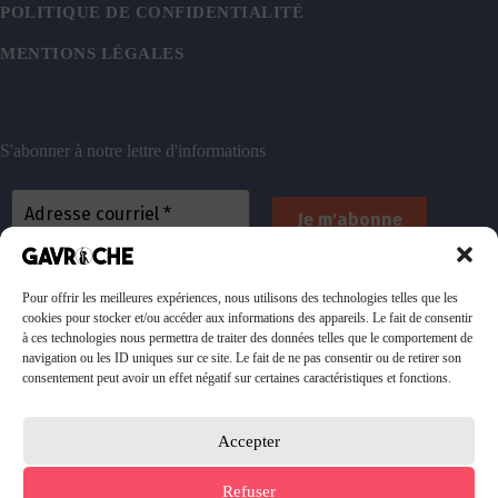
POLITIQUE DE CONFIDENTIALITÉ
MENTIONS LÉGALES
S'abonner à notre lettre d'informations
En vous inscrivant, vous acceptez de recevoir nos
emails. Vous pouvez vous désinscrire à tout
Pour offrir les meilleures expériences, nous utilisons des technologies telles que les
cookies pour stocker et/ou accéder aux informations des appareils. Le fait de consentir
moment. Consultez
notre politique de confidentialité
à ces technologies nous permettra de traiter des données telles que le comportement de
pour plus d’informations.
navigation ou les ID uniques sur ce site. Le fait de ne pas consentir ou de retirer son
consentement peut avoir un effet négatif sur certaines caractéristiques et fonctions.
Accepter
Faire un don à l'association
Refuser