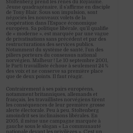
Stoltenberg prend les rênes du Royaume.
Jeune quadragénaire, il s’affirme en disciple
de Tony Blair. Sous son impulsion, sont
négociés les nouveaux volets de la
coopération dans l’Espace économique
européen. Sa politique libérale, qu’il qualifie
de « moderne », est marquée par une vague
de privatisations sans précédent et par des
restructurations des services publics.
Notamment du système de santé, l’un des
piliers porteurs du consensus national
norvégien. Malheur ! Le 10 septembre 2001,
le Parti travailliste échoue à seulement 24 %
des voix et ne conserve sa première place
que de deux points. Il faut réagir.
Contrairement à ses pairs européens,
notamment britanniques, allemands et
français, les travaillistes norvégiens tirent
les conséquences de leur première grosse
alerte électorale. Peu à peu, Stoltenberg
amoindrit ses inclinaisons libérales. En
2005, il mène une campagne marquée à
gauche sous le slogan « La communauté
nationale devant les privilèges ». C’est un