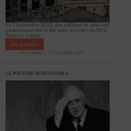
Le 5 novembre 2025, des milliers de gens ont
patiemment fait la file pour accéder au BHV.
Dans ce temple…
Lire la suite
Shein
et
Adrien Motel
17 novembre 2025
les
gens
comme
LE POUVOIR INTROUVABLE
nous