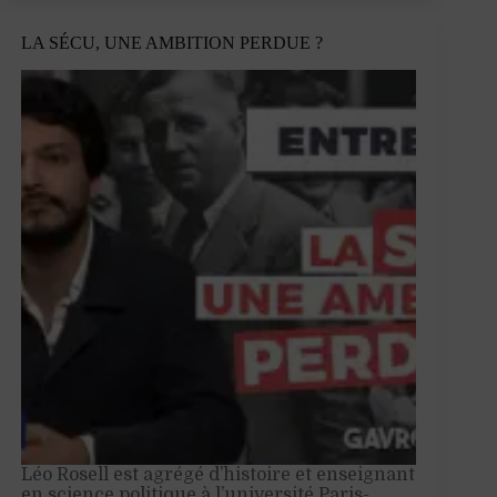
la
jeunesse
LA SÉCU, UNE AMBITION PERDUE ?
arménienne ?
Entretien
avec
Karen
Chahnikian,
membre
de
la
Jeunesse
communiste
d’Arménie
Léo Rosell est agrégé d’histoire et enseignant
en science politique à l’université Paris-