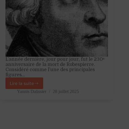
L’année dernière, jour pour jour, fut le 230ᵉ
anniversaire de la mort de Robespierre.
Considéré comme l’une des principales
figures…
Lire la suite
Robespierre,
l’homme
Yannis Dalissier
28 juillet 2025
qui
nous
divise
tous