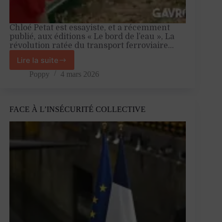
Chloé Petat est essayiste, et a récemment
publié, aux éditions « Le bord de l’eau », La
révolution ratée du transport ferroviaire…
Lire la suite
« L’ouverture
à
Poppy
4 mars 2026
la
concurrence
émane
FACE À L’INSÉCURITÉ COLLECTIVE
de
l’Union
Européenne
»
–
Entretien
avec
Chloé
Pétat