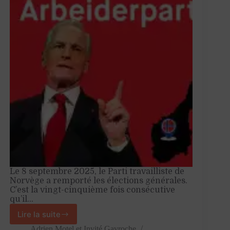
Le 8 septembre 2025, le Parti travailliste de
Norvège a remporté les élections générales.
C’est la vingt-cinquième fois consécutive
qu’il…
Lire la suite
La
gauche
Adrien Motel
et
Invité Gavroche