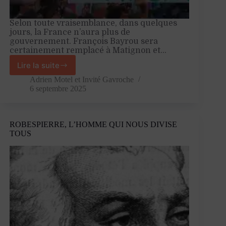
Selon toute vraisemblance, dans quelques
jours, la France n’aura plus de
gouvernement. François Bayrou sera
certainement remplacé à Matignon et…
Lire la suite
Le
nœud
Adrien Motel
et
Invité Gavroche
gordien
6 septembre 2025
ou
la
démission
ROBESPIERRE, L’HOMME QUI NOUS DIVISE
d’Emmanuel
TOUS
Macron