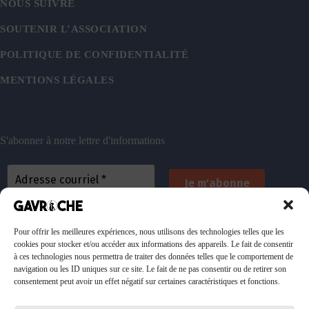
NOUS SUIVRE
SOUTENIR L’ASSOCIATION
POLITIQUE DE CONFIDENTIALITÉ
MENTIONS LÉGALES
S'abonner à notre lettre d'informations
En vous inscrivant, vous acceptez de recevoir nos
emails. Vous pouvez vous désinscrire à tout
Pour offrir les meilleures expériences, nous utilisons des technologies telles que les
cookies pour stocker et/ou accéder aux informations des appareils. Le fait de consentir
moment. Consultez
notre politique de confidentialité
à ces technologies nous permettra de traiter des données telles que le comportement de
pour plus d’informations.
navigation ou les ID uniques sur ce site. Le fait de ne pas consentir ou de retirer son
consentement peut avoir un effet négatif sur certaines caractéristiques et fonctions.