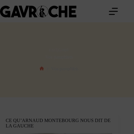
Passer
au
contenu
CATÉGORIE
Vos pamphlets
Vos pamphlets
Accueil
CE QU’ARNAUD MONTEBOURG NOUS DIT DE
LA GAUCHE