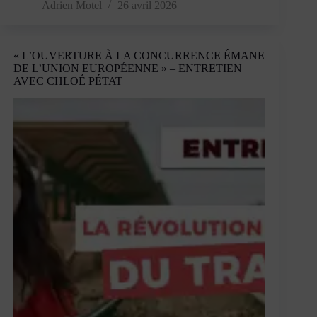
qu’Arnaud
Adrien Motel
26 avril 2026
Montebourg
nous
dit
« L’OUVERTURE À LA CONCURRENCE ÉMANE
de
DE L’UNION EUROPÉENNE » – ENTRETIEN
la
AVEC CHLOÉ PÉTAT
gauche