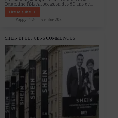
Dauphine PSL. A l’occasion des 80 ans de…
Lire la suite
La
sécu,
Poppy
26 novembre 2025
une
ambition
perdue
SHEIN ET LES GENS COMME NOUS
?