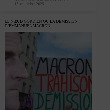
qui
15 septembre 2025
gagne,
ou
le
LE NŒUD GORDIEN OU LA DÉMISSION
modèle
D’EMMANUEL MACRON
d’Oslo