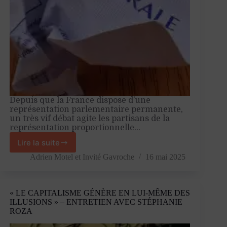
Depuis que la France dispose d’une
représentation parlementaire permanente,
un très vif débat agite les partisans de la
représentation proportionnelle…
Lire la suite
La
représentation
Adrien Motel
et
Invité Gavroche
16 mai 2025
proportionnelle,
un
cache
« LE CAPITALISME GÉNÈRE EN LUI-MÊME DES
sexe
ILLUSIONS » – ENTRETIEN AVEC STÉPHANIE
pour
ROZA
une
classe