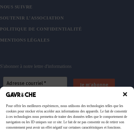
NOUS SUIVRE
SOUTENIR L’ASSOCIATION
POLITIQUE DE CONFIDENTIALITÉ
MENTIONS LÉGALES
S'abonner à notre lettre d'informations
En vous inscrivant, vous acceptez de recevoir nos
emails. Vous pouvez vous désinscrire à tout
Pour offrir les meilleures expériences, nous utilisons des technologies telles que les
cookies pour stocker et/ou accéder aux informations des appareils. Le fait de consentir
moment. Consultez
notre politique de confidentialité
à ces technologies nous permettra de traiter des données telles que le comportement de
pour plus d’informations.
navigation ou les ID uniques sur ce site. Le fait de ne pas consentir ou de retirer son
consentement peut avoir un effet négatif sur certaines caractéristiques et fonctions.