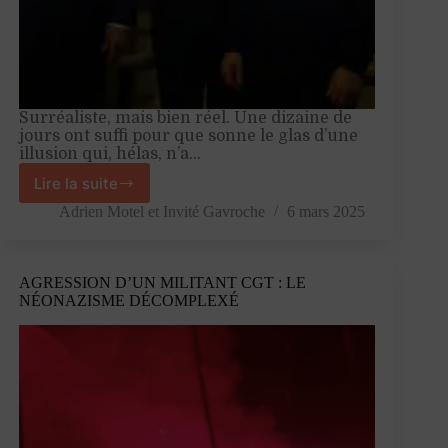
Surréaliste, mais bien réel. Une dizaine de
jours ont suffi pour que sonne le glas d’une
illusion qui, hélas, n’a…
Lire la suite
La
fin
Adrien Motel
et
Invité Gavroche
6 mars 2025
des
illusions
européennes
AGRESSION D’UN MILITANT CGT : LE
NÉONAZISME DÉCOMPLEXÉ