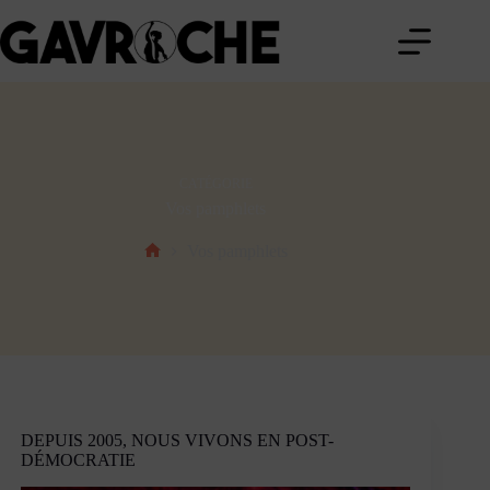
Passer
au
contenu
CATÉGORIE
Vos pamphlets
Vos pamphlets
Accueil
DEPUIS 2005, NOUS VIVONS EN POST-
DÉMOCRATIE