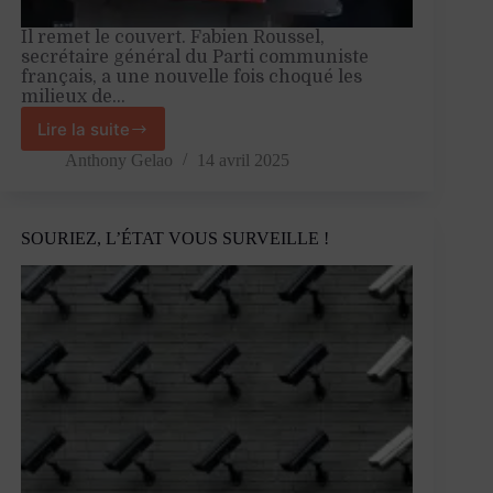
Il remet le couvert. Fabien Roussel,
secrétaire général du Parti communiste
français, a une nouvelle fois choqué les
milieux de…
Lire la suite
La
gauche
Anthony Gelao
14 avril 2025
doit
penser
la
SOURIEZ, L’ÉTAT VOUS SURVEILLE !
production,
et
ne
pas
s’arrêter
à
la
redistribution