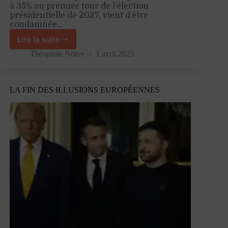
à 35% au premier tour de l’élection
présidentielle de 2027, vient d’être
condamnée…
Lire la suite
Le
Pen
Théophile Noree
1 avril 2025
est
une
justiciable
LA FIN DES ILLUSIONS EUROPÉENNES
comme
les
autres