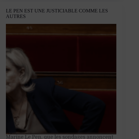
rabat
les
LE PEN EST UNE JUSTICIABLE COMME LES
cartes
AUTRES
du
Levant
Marine Le Pen, que les sondages annoncent