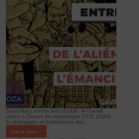
politique
défaillante
Dans Marx contre les GAFAM : le travail
aliéné à l’heure du numérique (PUF, 2024),
la philosophe et historienne des…
Lire la suite
«