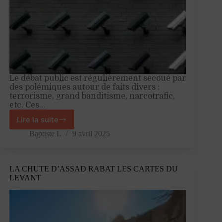
Le débat public est régulièrement secoué par
des polémiques autour de faits divers :
terrorisme, grand banditisme, narcotrafic,
etc. Ces…
Lire la suite
Souriez,
l’État
Baptiste L
9 avril 2025
vous
surveille
!
LA CHUTE D’ASSAD RABAT LES CARTES DU
LEVANT