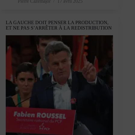
Le
Pierre Cazemajor
17 avril 2025
capitalisme
génère
en
LA GAUCHE DOIT PENSER LA PRODUCTION,
lui-
ET NE PAS S’ARRÊTER À LA REDISTRIBUTION
même
des
illusions
»
–
Entretien
avec
Stéphanie
Roza