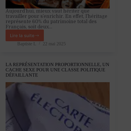
Aujourd’hui, mieux vaut hériter que
travailler pour s’enrichir. En effet, l’héritage
représente 60% du patrimoine total des
Français, soit deux…
Lire la suite
Il
faut
Baptiste L
22 mai 2025
que
l’héritage
laisse
LA REPRÉSENTATION PROPORTIONNELLE, UN
sa
CACHE SEXE POUR UNE CLASSE POLITIQUE
chance
DÉFAILLANTE
à
tous