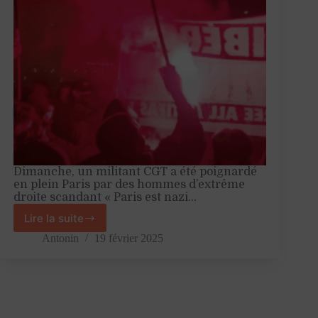
Dimanche, un militant CGT a été poignardé
en plein Paris par des hommes d’extrême
droite scandant « Paris est nazi…
Lire la suite
Agression
d’un
Antonin
19 février 2025
militant
CGT
:
le
néonazisme