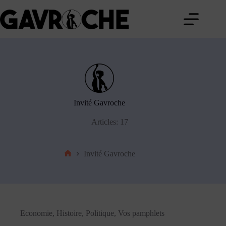
Passer
au
contenu
Invité Gavroche
Articles: 17
Invité Gavroche
Accueil
Economie
,
Histoire
,
Politique
,
Vos pamphlets