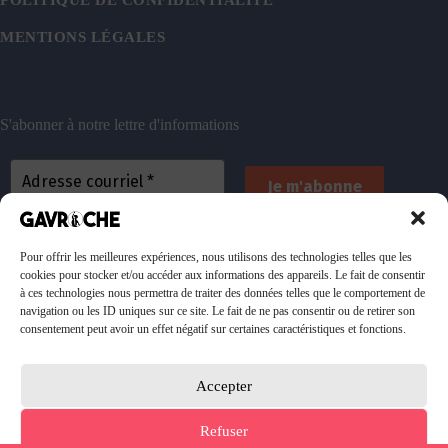
POLITIQUE DE CONFIDENTIALITÉ
MENTIONS LÉGALES
S'abonner à notre lettre d'informations
En vous inscrivant, vous acceptez de recevoir nos
emails. Vous pouvez vous désinscrire à tout
Pour offrir les meilleures expériences, nous utilisons des technologies telles que les
cookies pour stocker et/ou accéder aux informations des appareils. Le fait de consentir
moment. Consultez
notre politique de confidentialité
à ces technologies nous permettra de traiter des données telles que le comportement de
pour plus d’informations.
navigation ou les ID uniques sur ce site. Le fait de ne pas consentir ou de retirer son
consentement peut avoir un effet négatif sur certaines caractéristiques et fonctions.
Accepter
Faire un don à l'association
Refuser