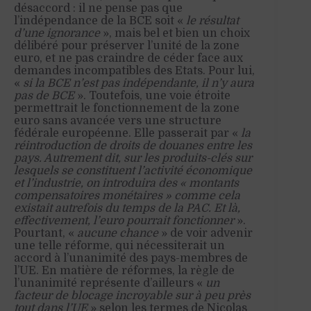
désaccord : il ne pense pas que
l’indépendance de la BCE soit «
le résultat
d’une ignorance
», mais bel et bien un choix
délibéré pour préserver l’unité de la zone
euro, et ne pas craindre de céder face aux
demandes incompatibles des Etats. Pour lui,
«
si la BCE n’est pas indépendante, il n’y aura
pas de BCE
». Toutefois, une voie étroite
permettrait le fonctionnement de la zone
euro sans avancée vers une structure
fédérale européenne. Elle passerait par «
la
réintroduction de droits de douanes entre les
pays. Autrement dit, sur les produits-clés sur
lesquels se constituent l’activité économique
et l’industrie, on introduira des « montants
compensatoires monétaires » comme cela
existait autrefois du temps de la PAC. Et là,
effectivement, l’euro pourrait fonctionner
».
Pourtant, «
aucune chance
» de voir advenir
une telle réforme, qui nécessiterait un
accord à l’unanimité des pays-membres de
l’UE. En matière de réformes, la règle de
l’unanimité représente d’ailleurs «
un
facteur de blocage incroyable sur à peu près
tout dans l’UE
» selon les termes de Nicolas