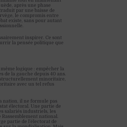
humanité tout en maintenant
 Suède, après une phase
 traduit par une baisse de
orvège, le compromis entre
bat existe, sans pour autant
ssionnelle.
sairement inspirer. Ce sont
urrir la pensée politique que
 même logique : empêcher la
es de la gauche depuis 40 ans.
t structurellement minoritaire,
oritaire avec un tel refus
nation, il ne formule pas
at électoral. Une partie de
es salariés industriels, les
 le Rassemblement national.
e partie de l’électorat de
 sur la mondialisation. Mais