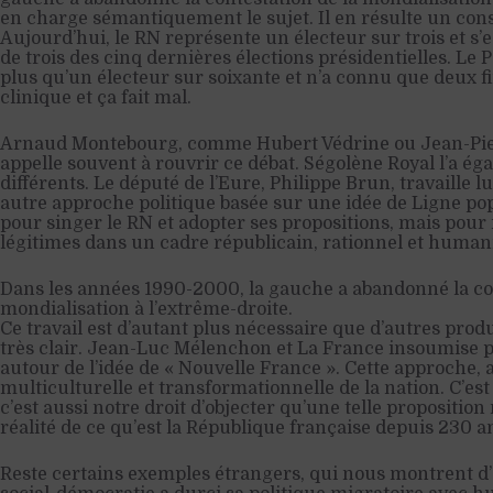
en charge sémantiquement le sujet. Il en résulte un const
Aujourd’hui, le RN représente un électeur sur trois et s’e
de trois des cinq dernières élections présidentielles. Le 
plus qu’un électeur sur soixante et n’a connu que deux fi
clinique et ça fait mal.
Arnaud Montebourg, comme Hubert Védrine ou Jean-Pi
appelle souvent à rouvrir ce débat. Ségolène Royal l’a ég
différents. Le député de l’Eure, Philippe Brun, travaille l
autre approche politique basée sur une idée de Ligne po
pour singer le RN et adopter ses propositions, mais pour 
légitimes dans un cadre républicain, rationnel et humani
Dans les années 1990-2000, la gauche a abandonné la con
mondialisation à l’extrême-droite.
Ce travail est d’autant plus nécessaire que d’autres pro
très clair. Jean-Luc Mélenchon et La France insoumise 
autour de l’idée de « Nouvelle France ». Cette approche,
multiculturelle et transformationnelle de la nation. C’est
c’est aussi notre droit d’objecter qu’une telle proposition
réalité de ce qu’est la République française depuis 230 an
Reste certains exemples étrangers, qui nous montrent d’