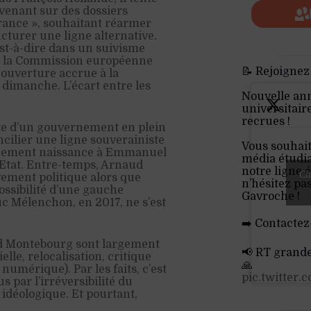
rvenant sur des dossiers
ance », souhaitant réarmer
cturer une ligne alternative.
’est-à-dire dans un suivisme
de la Commission européenne
📝 Rejoignez
l, ouverture accrue à la
dimanche. L’écart entre les
Nouvelle an
.
universitair
recrues !
te d’un gouvernement en plein
oncilier une ligne souverainiste
Vous souhait
quement naissance à Emmanuel
média étudia
’Etat. Entre-temps, Arnaud
notre ligne é
Cli
ement politique alors que
n’hésitez pa
ossibilité d’une gauche
Gavroche !
c Mélenchon, en 2017, ne s’est
➡️ Contactez
ud Montebourg sont largement
📢 RT grand
elle, relocalisation, critique
🙏
numérique). Par les faits, c’est
pic.twitter
par l’irréversibilité du
 idéologique. Et pourtant,