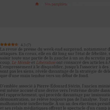
Vos pamphlets
Ce qu’Arnaud Montebou
Accueil
4.3
(
7
)
La revue de presse du week-end surprend, notamment da
attaques. En creux, elle en dit long sur l’état de fébrilité
saisir toute une partie de la gauche à un an du scrutin p
coup,
Le Monde
et
Libération
ont consacré des articles 
L’empressement à le disqualifier, jusqu’à l’associer à des
sont pas les siens, révèle davantage de la stratégie de dé
que d’une main tendue vers un débat de fond.
D’emblée associé à Pierre-Édouard Stérin, l’ancien mini
est même accusé d’une dérive vers l’extrême droite dans 
tel rapprochement, qui procède davantage par insinuati
démonstration, ne relève toujours pas de l’analyse. Tout 
malhonnêteté intellectuelle. À un an des élections présid
et ses relais médiatiques offrent le spectacle d’un camp 