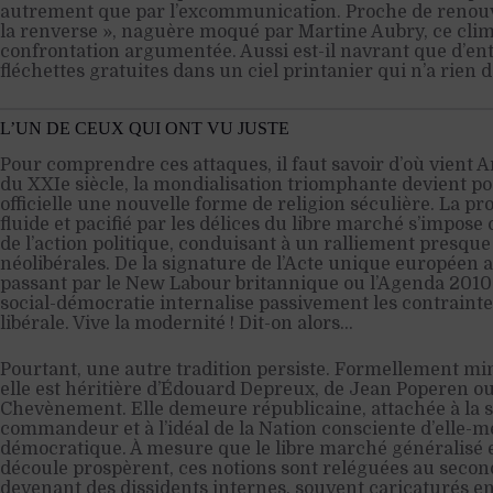
autrement que par l’excommunication. Proche de renouve
la renverse », naguère moqué par Martine Aubry, ce clim
confrontation argumentée. Aussi est-il navrant que d’ent
fléchettes gratuites dans un ciel printanier qui n’a rien
L’UN DE CEUX QUI ONT VU JUSTE
Pour comprendre ces attaques, il faut savoir d’où vient
du XXIe siècle, la mondialisation triomphante devient po
officielle une nouvelle forme de religion séculière. La 
fluide et pacifié par les délices du libre marché s’impos
de l’action politique, conduisant à un ralliement presq
néolibérales. De la signature de l’Acte unique européen a
passant par le New Labour britannique ou l’Agenda 2010 a
social-démocratie internalise passivement les contraint
libérale. Vive la modernité ! Dit-on alors…
Pourtant, une autre tradition persiste. Formellement min
elle est héritière d’Édouard Depreux, de Jean Poperen o
Chevènement. Elle demeure républicaine, attachée à la so
commandeur et à l’idéal de la Nation consciente d’elle
démocratique. À mesure que le libre marché généralisé e
découle prospèrent, ces notions sont reléguées au secon
devenant des dissidents internes, souvent caricaturés 