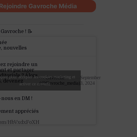
Rejoindre Gavroche Média
 Gavroche ! 📝
née
e, nouvelles
ez rejoindre un
nt et partager
ditoriale ? Alors
quez pour accepter les cookies marketing et
— Gavroche
September
s, devenez
(@Gavroche_media)
3, 2024
activer ce contenu
-nous en DM !
ement appréciés
.com/HbVxdxFoXH