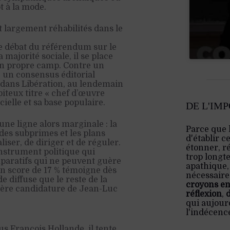
t à la mode.
largement réhabilités dans le
e débat du référendum sur le
majorité sociale, il se place
son propre camp. Contre un
e un consensus éditorial
 dans Libération, au lendemain
piteux titre « chef d’œuvre
ielle et sa base populaire.
DE L'IM
une ligne alors marginale : la
Parce que 
des subprimes et les plans
d'établir c
liser, de diriger et de réguler.
étonner, ré
instrument politique qui
trop longt
paratifs qui ne peuvent guère
apathique,
on score de 17 % témoigne dès
nécessaire:
e diffuse que le reste de la
croyons en
ière candidature de Jean-Luc
réflexion
,
qui aujourd
l'indécenc
 François Hollande, il tente