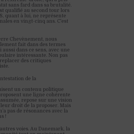
at sans fard dans sa brutalité.
st qualifié au second tour lors
PS, quant à lui, ne représente
nales en vingt-cinq ans. C’est
erre Chevènement, nous
alement fait dans des termes
ui aussi dans ce sens, avec une
pulaire intéressante. Non pas
replacer des critiques
ste.
testation de la
duisent un contenu politique
proposent une ligne cohérente
 assumée, repose sur une vision
 leur droit de la proposer. Mais
 n’a pas de résonances avec la
s !
autres voies. Au Danemark, la