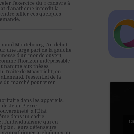
ler l’exercice du « cadavre à
at d’anathème interdit la
endre siffler ces quelques
 demandé.
 Arnaud Montebourg. Au début
ur une large part de la gauche
promesse d’un monde ouvert,
e comme l’horizon indépassable
ue unanime aux thèses
u Traité de Maastricht, en
llemand, l’essentiel de la
es du marché pour virer
oritaire dans les appareils,
u de Jean-Pierre
uveraineté, à l’État
-même dans un cadre
t l’individualisme qui en
Cli
d plan, leurs défenseurs
en sympathiques archaïques ou