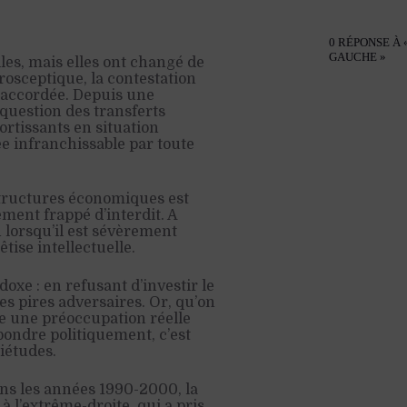
0 RÉPONSE À
GAUCHE »
les, mais elles ont changé de
rosceptique, la contestation
 accordée. Depuis une
 question des transferts
ortissants en situation
e infranchissable par toute
 structures économiques est
ment frappé d’interdit. A
n lorsqu’il est sévèrement
ise intellectuelle.
doxe : en refusant d’investir le
es pires adversaires. Or, qu’on
ue une préoccupation réelle
pondre politiquement, c’est
iétudes.
Dans les années 1990-2000, la
 l’extrême-droite, qui a pris