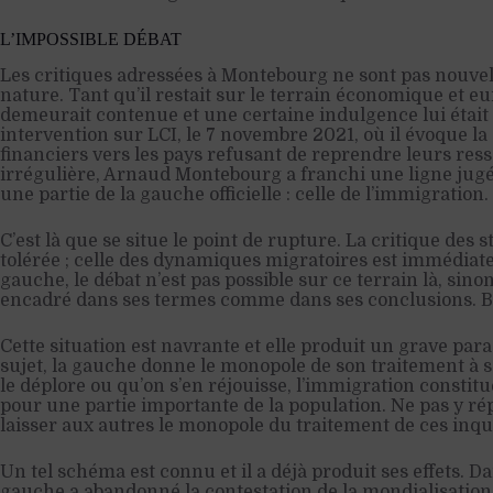
L’IMPOSSIBLE DÉBAT
Les critiques adressées à Montebourg ne sont pas nouvel
nature. Tant qu’il restait sur le terrain économique et eu
demeurait contenue et une certaine indulgence lui était
intervention sur LCI, le 7 novembre 2021, où il évoque la
financiers vers les pays refusant de reprendre leurs ress
irrégulière, Arnaud Montebourg a franchi une ligne jugé
une partie de la gauche officielle : celle de l’immigration.
C’est là que se situe le point de rupture. La critique des
tolérée ; celle des dynamiques migratoires est immédiate
gauche, le débat n’est pas possible sur ce terrain là, sino
encadré dans ses termes comme dans ses conclusions. Bêt
Cette situation est navrante et elle produit un grave para
sujet, la gauche donne le monopole de son traitement à s
le déplore ou qu’on s’en réjouisse, l’immigration constit
pour une partie importante de la population. Ne pas y ré
laisser aux autres le monopole du traitement de ces inqu
Un tel schéma est connu et il a déjà produit ses effets. 
gauche a abandonné la contestation de la mondialisation à