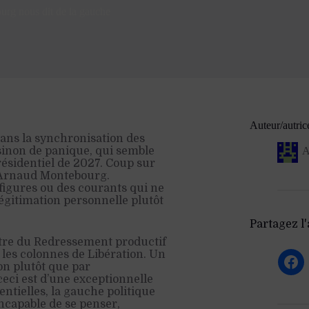
rg nous dit de la gauche
Auteur/autric
ns la synchronisation des
, sinon de panique, qui semble
A
résidentiel de 2027. Coup sur
à Arnaud Montebourg.
 figures ou des courants qui ne
légitimation personnelle plutôt
Partagez l'a
stre du Redressement productif
les colonnes de Libération. Un
on plutôt que par
ceci est d’une exceptionnelle
entielles, la gauche politique
incapable de se penser,