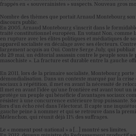
frappés en « souverainistes » suspects. Nouveau gros mo
Nombre des thèmes que portait Arnaud Montebourg sont 
discours public.
En 2005, Arnaud Montebourg s’inscrit dans le formidabl
traité constitutionnel européen. En votant Non, comme la 
en rupture avec les élites politiques et médiatiques de 
appareil socialiste en décalage avec ses électeurs. Contr
largement acquis au Oui. Contre Serge July, qui publiait
du 29 mai, un éditorial assassin contre le peuple sous le 
masochiste ». La fracture est durable entre la gauche offic
En 2011, lors de la primaire socialiste, Montebourg porte 
démondialisation. Dans un contexte marqué par la crise 
sociaux à répétition, il met en avant la nécessité de reloca
Il met en avant l’idée qu’une frontière est avant tout un 
protège un peuple qui bénéficie d’avantages sociaux com
résister à une concurrence extérieure trop puissante. S
lors d’un écho réel dans l’électorat. Il capte une inquiétud
gauche peine à nommer et qui se retrouve dans la prem
Mélenchon, qui réunit déjà 11% des suffrages.
Le « moment post-national » a […] montré ses limites.
En 2012, devenu ministre du Redressement productif sous