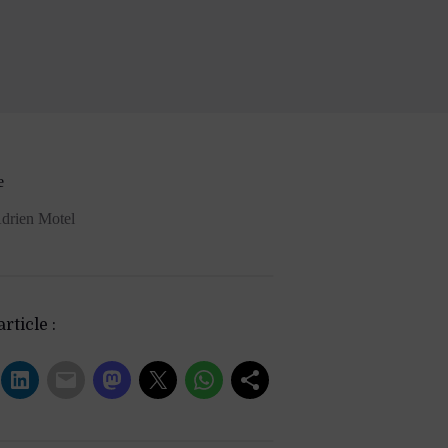
e
drien Motel
rticle :