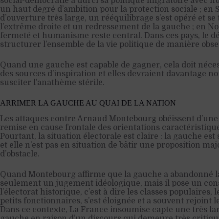
social-démocratie a durci sa politique migratoire avec 
un haut degré d’ambition pour la protection sociale ; en
d’ouverture très large, un rééquilibrage s’est opéré et se
l’extrême droite et un redressement de la gauche ; en N
fermeté et humanisme reste central. Dans ces pays, le dé
structurer l’ensemble de la vie politique de manière obse
Quand une gauche est capable de gagner, cela doit néces
des sources d’inspiration et elles devraient davantage no
susciter l’anathème stérile.
ARRIMER LA GAUCHE AU QUAI DE LA NATION
Les attaques contre Arnaud Montebourg obéissent d’une
remise en cause frontale des orientations caractéristiqu
Pourtant, la situation électorale est claire : la gauche es
et elle n’est pas en situation de bâtir une proposition maj
d’obstacle.
Quand Montebourg affirme que la gauche a abandonné la 
seulement un jugement idéologique, mais il pose un const
l’électorat historique, c’est à dire les classes populaires, l
petits fonctionnaires, s’est éloignée et a souvent rejoint
Dans ce contexte, La France insoumise capte une très larg
gauche en raison d’un discours qui demeure très critique