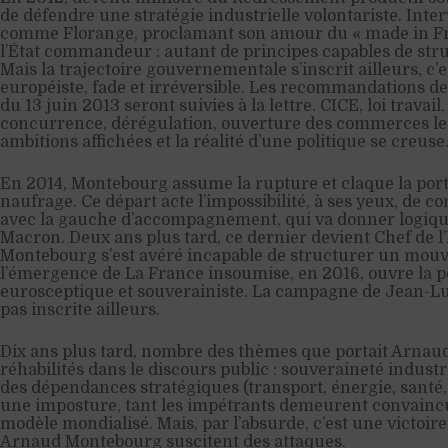
de défendre une stratégie industrielle volontariste. Inte
comme Florange, proclamant son amour du « made in Fr
l’État commandeur : autant de principes capables de stru
Mais la trajectoire gouvernementale s’inscrit ailleurs, c
européiste, fade et irréversible. Les recommandations 
du 13 juin 2013 seront suivies à la lettre. CICE, loi travai
concurrence, dérégulation, ouverture des commerces le 
ambitions affichées et la réalité d’une politique se creuse
En 2014, Montebourg assume la rupture et claque la por
naufrage. Ce départ acte l’impossibilité, à ses yeux, de c
avec la gauche d’accompagnement, qui va donner logi
Macron. Deux ans plus tard, ce dernier devient Chef de l
Montebourg s’est avéré incapable de structurer un mouv
l’émergence de La France insoumise, en 2016, ouvre la p
eurosceptique et souverainiste. La campagne de Jean-Lu
pas inscrite ailleurs.
Dix ans plus tard, nombre des thèmes que portait Arna
réhabilités dans le discours public : souveraineté industri
des dépendances stratégiques (transport, énergie, santé, 
une imposture, tant les impétrants demeurent convaincus 
modèle mondialisé. Mais, par l’absurde, c’est une victoire
Arnaud Montebourg suscitent des attaques.