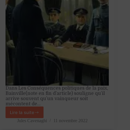
Dans Les Conséquences politiques de la paix,
Bainville(note en fin d’article) souligne qu’il
arrive souvent qu’un vainqueur soit
mécontent de…
Lire la suite
11
novembre
Jules Cavenaghi
11 novembre 2022
1918