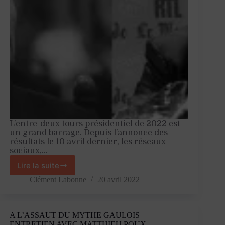
L’entre-deux tours présidentiel de 2022 est
un grand barrage. Depuis l’annonce des
résultats le 10 avril dernier, les réseaux
sociaux,…
Lire la suite
Quand
la
Clément Labonne
20 avril 2022
gauche
lançait
sur
A L’ASSAUT DU MYTHE GAULOIS –
orbite
ENTRETIEN AVEC MATTHIEU POUX