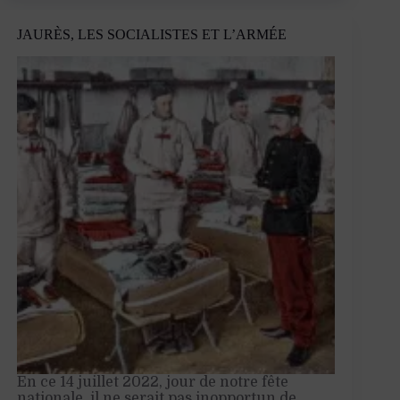
:
fin
JAURÈS, LES SOCIALISTES ET L’ARMÉE
d’une
guerre,
début
d’une
autre
En ce 14 juillet 2022, jour de notre fête
nationale, il ne serait pas inopportun de