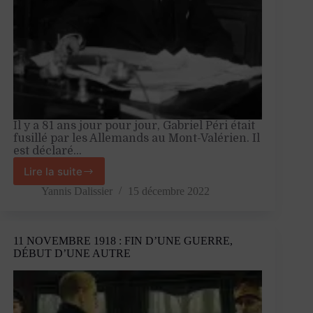
Il y a 81 ans jour pour jour, Gabriel Péri était
fusillé par les Allemands au Mont-Valérien. Il
est déclaré…
Lire la suite
Gabriel
Péri,
Yannis Dalissier
15 décembre 2022
résistant
communiste
et
11 NOVEMBRE 1918 : FIN D’UNE GUERRE,
patriote
DÉBUT D’UNE AUTRE