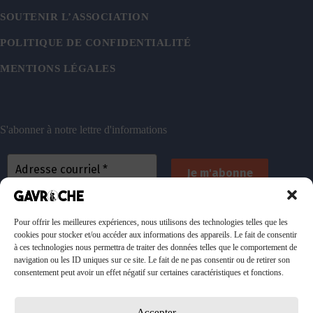
SOUTENIR L’ASSOCIATION
POLITIQUE DE CONFIDENTIALITÉ
MENTIONS LÉGALES
S'abonner à notre lettre d'informations
En vous inscrivant, vous acceptez de recevoir nos
emails. Vous pouvez vous désinscrire à tout
Pour offrir les meilleures expériences, nous utilisons des technologies telles que les
cookies pour stocker et/ou accéder aux informations des appareils. Le fait de consentir
moment. Consultez
notre politique de confidentialité
à ces technologies nous permettra de traiter des données telles que le comportement de
pour plus d’informations.
navigation ou les ID uniques sur ce site. Le fait de ne pas consentir ou de retirer son
consentement peut avoir un effet négatif sur certaines caractéristiques et fonctions.
Accepter