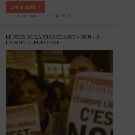
Lire la suite
A
l’assaut
Léa Chanal
13 août 2021
du
mythe
gaulois
LE JOUR OÙ LA FRANCE A DIT « NON » À
–
L’UNION EUROPÉENNE
Entretien
avec
Matthieu
Poux