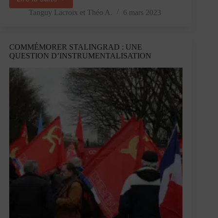
Traduire
Michel
Tanguy Lacroix
et
Théo A.
6 mars 2023
Clouscard
–
Entretien
COMMÉMORER STALINGRAD : UNE
avec
QUESTION D’INSTRUMENTALISATION
Dominique
Pagani