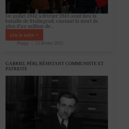
De juillet 1942 à février 1943 avait lieu la
bataille de Stalingrad, causant la mort de
plus d’un million de…
Lire la suite
Commémorer
Stalingrad
Poppy
13 février 2023
:
une
question
GABRIEL PÉRI, RÉSISTANT COMMUNISTE ET
d’instrumentalisation
PATRIOTE