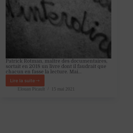
Patrick Rotman, maître des documentaires,
sortait en 2018 un livre dont il faudrait que
chacun en fasse la lecture. Mai…
Lire la suite
Comment
Mai
Elouan Picault
15 mai 2021
68
a
préparé
l’avènement
du
capital