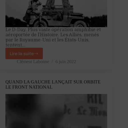
Le D-Day. Plus vaste opération amphibie et
aéroportée de l’Histoire. Les Alliés, menés
par le Royaume-Uni et les États-Unis,
tentent…
Lire la suite
6
juin
Clément Labonne
6 juin 2022
1944
:
l’Amérique
QUAND LA GAUCHE LANÇAIT SUR ORBITE
veut
LE FRONT NATIONAL
coloniser
la
France