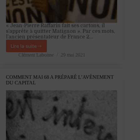
« Jean-Pierre Raffarin fait ses cartons, il
s’apprête à quitter Matignon ». Par ces mots,
l’ancien présentateur de France 2…
Lire la suite
Le
jour
Clément Labonne
29 mai 2021
où
la
France
COMMENT MAI 68 A PRÉPARÉ L’AVÈNEMENT
a
DU CAPITAL
dit
« non »
à
l’Union
européenne