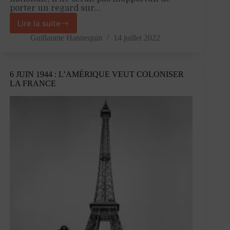
porter un regard sur…
Lire la suite
Jaurès,
les
Guillaume Hannequin
14 juillet 2022
socialistes
et
l’armée
6 JUIN 1944 : L’AMÉRIQUE VEUT COLONISER
LA FRANCE