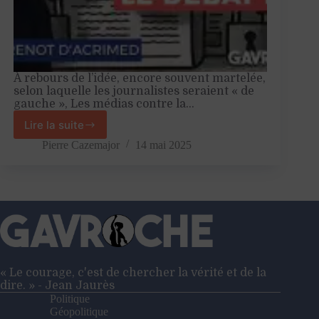
À rebours de l’idée, encore souvent martelée,
selon laquelle les journalistes seraient « de
gauche », Les médias contre la…
Lire la suite
«
Le
Pierre Cazemajor
14 mai 2025
paysage
médiatique
joue
contre
la
gauche
»
–
Entretien
« Le courage, c'est de chercher la vérité et de la
avec
dire. » - Jean Jaurès
Pauline
Politique
Perrenot
Géopolitique