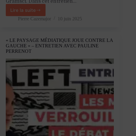
Gramsci. Dans cet entretien…
Lire la suite
«
La
Pierre Cazemajor
10 juin 2025
pensée
de
Gramsci
« LE PAYSAGE MÉDIATIQUE JOUE CONTRE LA
éclaire
GAUCHE » – ENTRETIEN AVEC PAULINE
les
PERRENOT
luttes
des
subalternes
dans
les
périodes
sombres »
–
Entretien
avec
Yohann
Douet