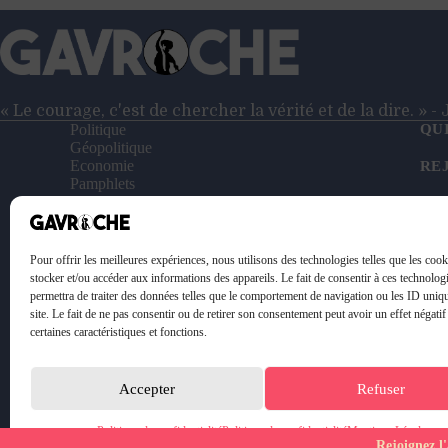
« Le courage, c'est de chercher la vérité et de la dire. » 
Politique
QU
Géopolitique
Economie
RE
Pamphlets
Entretiens
NO
Reportages
Vidéos
SO
Le Petit Gavroche
Pour offrir les meilleures expériences, nous utilisons des technologies telles que les coo
PO
stocker et/ou accéder aux informations des appareils. Le fait de consentir à ces technolog
permettra de traiter des données telles que le comportement de navigation ou les ID uniq
ME
site. Le fait de ne pas consentir ou de retirer son consentement peut avoir un effet négatif
certaines caractéristiques et fonctions.
Accepter
Refuser
Politique de confidentialité
Politique de confidentialité
Mentions Légales
Rejoignez l'