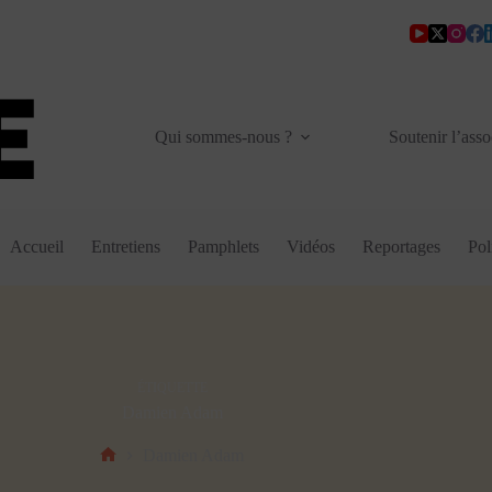
Qui sommes-nous ?
Soutenir l’asso
Accueil
Entretiens
Pamphlets
Vidéos
Reportages
Pol
ÉTIQUETTE
Damien Adam
Damien Adam
Accueil