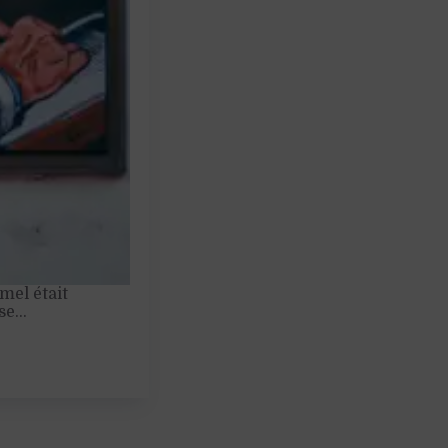
mel était
ise…