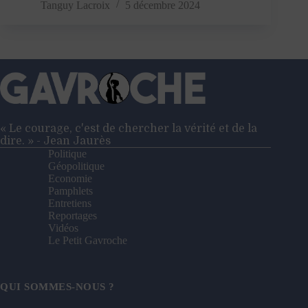
de
Tanguy Lacroix
5 décembre 2024
Barnier
:
où
va-
t-
on
?
« Le courage, c'est de chercher la vérité et de la
dire. » - Jean Jaurès
Politique
Géopolitique
Economie
Pamphlets
Entretiens
Reportages
Vidéos
Le Petit Gavroche
QUI SOMMES-NOUS ?