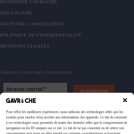
REJOINDRE GAVROCHE
NOUS SUIVRE
SOUTENIR L’ASSOCIATION
POLITIQUE DE CONFIDENTIALITÉ
MENTIONS LÉGALES
S'abonner à notre lettre d'informations
En vous inscrivant, vous acceptez de recevoir nos
emails. Vous pouvez vous désinscrire à tout
Pour offrir les meilleures expériences, nous utilisons des technologies telles que les
cookies pour stocker et/ou accéder aux informations des appareils. Le fait de consentir
moment. Consultez
notre politique de confidentialité
à ces technologies nous permettra de traiter des données telles que le comportement de
pour plus d’informations.
navigation ou les ID uniques sur ce site. Le fait de ne pas consentir ou de retirer son
consentement peut avoir un effet négatif sur certaines caractéristiques et fonctions.