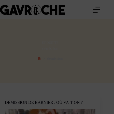
Passer
au
contenu
ÉTIQUETTE
démission
démission
Accueil
DÉMISSION DE BARNIER : OÙ VA-T-ON ?