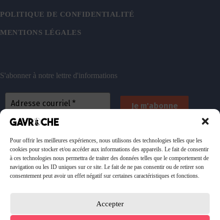
POLITIQUE DE CONFIDENTIALITÉ
MENTIONS LÉGALES
S'abonner à notre lettre d'informations
En vous inscrivant, vous acceptez de recevoir nos
emails. Vous pouvez vous désinscrire à tout
Pour offrir les meilleures expériences, nous utilisons des technologies telles que les
cookies pour stocker et/ou accéder aux informations des appareils. Le fait de consentir
moment. Consultez
notre politique de confidentialité
à ces technologies nous permettra de traiter des données telles que le comportement de
pour plus d’informations.
navigation ou les ID uniques sur ce site. Le fait de ne pas consentir ou de retirer son
consentement peut avoir un effet négatif sur certaines caractéristiques et fonctions.
Accepter
Faire un don à l'association