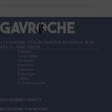
en
Colombie
:
un
exemple
?
« Le courage, c'est de chercher la vérité et de la
dire. » - Jean Jaurès
Politique
Géopolitique
Economie
Pamphlets
Entretiens
Reportages
Vidéos
Le Petit Gavroche
QUI SOMMES-NOUS ?
REJOINDRE GAVROCHE