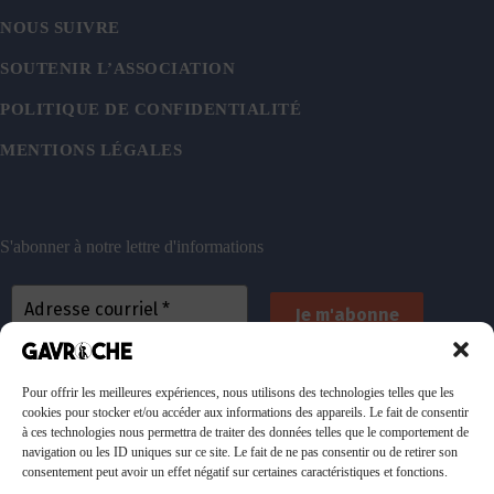
NOUS SUIVRE
SOUTENIR L’ASSOCIATION
POLITIQUE DE CONFIDENTIALITÉ
MENTIONS LÉGALES
S'abonner à notre lettre d'informations
En vous inscrivant, vous acceptez de recevoir nos
emails. Vous pouvez vous désinscrire à tout
Pour offrir les meilleures expériences, nous utilisons des technologies telles que les
cookies pour stocker et/ou accéder aux informations des appareils. Le fait de consentir
moment. Consultez
notre politique de confidentialité
à ces technologies nous permettra de traiter des données telles que le comportement de
pour plus d’informations.
navigation ou les ID uniques sur ce site. Le fait de ne pas consentir ou de retirer son
consentement peut avoir un effet négatif sur certaines caractéristiques et fonctions.