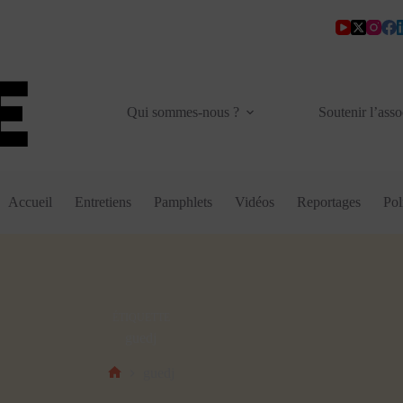
Qui sommes-nous ?
Soutenir l’asso
Accueil
Entretiens
Pamphlets
Vidéos
Reportages
Pol
ÉTIQUETTE
guedj
guedj
Accueil