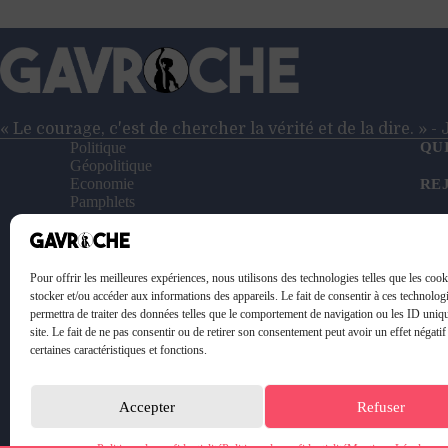
redevenait
socialiste
?
L’ambition
de
la
Ligne
« Le courage, c'est de chercher la vérité et de la dire. » 
Populaire
Politique
QU
du
Géopolitique
Economie
député
RE
Pamphlets
Philippe
Entretiens
NO
Brun
Reportages
Vidéos
SO
Le Petit Gavroche
Pour offrir les meilleures expériences, nous utilisons des technologies telles que les coo
PO
stocker et/ou accéder aux informations des appareils. Le fait de consentir à ces technolog
permettra de traiter des données telles que le comportement de navigation ou les ID uniq
ME
site. Le fait de ne pas consentir ou de retirer son consentement peut avoir un effet négatif
certaines caractéristiques et fonctions.
Accepter
Refuser