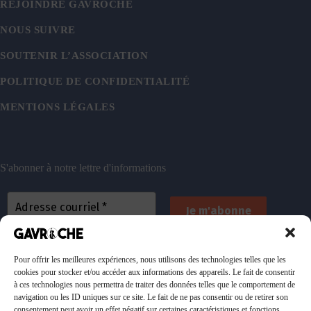
REJOINDRE GAVROCHE
NOUS SUIVRE
SOUTENIR L’ASSOCIATION
POLITIQUE DE CONFIDENTIALITÉ
MENTIONS LÉGALES
S'abonner à notre lettre d'informations
En vous inscrivant, vous acceptez de recevoir nos
emails. Vous pouvez vous désinscrire à tout
Pour offrir les meilleures expériences, nous utilisons des technologies telles que les
cookies pour stocker et/ou accéder aux informations des appareils. Le fait de consentir
moment. Consultez
notre politique de confidentialité
à ces technologies nous permettra de traiter des données telles que le comportement de
pour plus d’informations.
navigation ou les ID uniques sur ce site. Le fait de ne pas consentir ou de retirer son
consentement peut avoir un effet négatif sur certaines caractéristiques et fonctions.