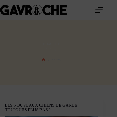
Passer
au
contenu
ÉTIQUETTE
halimi
halimi
Accueil
LES NOUVEAUX CHIENS DE GARDE,
TOUJOURS PLUS BAS ?