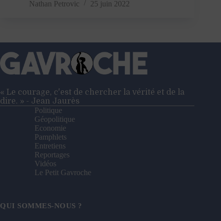
nouveaux
Nathan Petrovic
25 juin 2022
chiens
de
garde,
toujours
plus
bas
?
« Le courage, c'est de chercher la vérité et de la
dire. » - Jean Jaurès
Politique
Géopolitique
Economie
Pamphlets
Entretiens
Reportages
Vidéos
Le Petit Gavroche
QUI SOMMES-NOUS ?