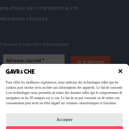
POLITIQUE DE CONFIDENTIALITÉ
MENTIONS LÉGALES
S'abonner à notre lettre d'informations
En vous inscrivant, vous acceptez de recevoir nos
emails. Vous pouvez vous désinscrire à tout
Pour offrir les meilleures expériences, nous utilisons des technologies telles que les
cookies pour stocker et/ou accéder aux informations des appareils. Le fait de consentir
moment. Consultez
notre politique de confidentialité
à ces technologies nous permettra de traiter des données telles que le comportement de
pour plus d’informations.
navigation ou les ID uniques sur ce site. Le fait de ne pas consentir ou de retirer son
consentement peut avoir un effet négatif sur certaines caractéristiques et fonctions.
Accepter
Faire un don à l'association