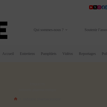
Qui sommes-nous ?
Soutenir l’asso
Accueil
Entretiens
Pamphlets
Vidéos
Reportages
Pol
ÉTIQUETTE
industrie pharmaceutique
industrie pharmaceutique
Accueil