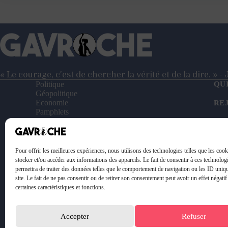
Sanofi
vendue
aux
Américains.
Est-
ce
vraiment
si
« Le courage, c'est de chercher la vérité et de la dire. » 
grave
Politique
QU
?
Géopolitique
Economie
RE
Pamphlets
Entretiens
NO
Reportages
Vidéos
SO
Le Petit Gavroche
Pour offrir les meilleures expériences, nous utilisons des technologies telles que les coo
PO
stocker et/ou accéder aux informations des appareils. Le fait de consentir à ces technolog
permettra de traiter des données telles que le comportement de navigation ou les ID uniq
ME
site. Le fait de ne pas consentir ou de retirer son consentement peut avoir un effet négatif
certaines caractéristiques et fonctions.
Accepter
Refuser