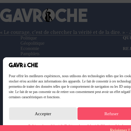
« Le courage, c'est de chercher la vérité et de la dire. » 
Politique
QU
Géopolitique
Economie
RE
Pamphlets
Entretiens
NO
Reportages
Vidéos
SO
Le Petit Gavroche
Pour offrir les meilleures expériences, nous utilisons des technologies telles que les coo
PO
stocker et/ou accéder aux informations des appareils. Le fait de consentir à ces technolog
permettra de traiter des données telles que le comportement de navigation ou les ID uniq
ME
site. Le fait de ne pas consentir ou de retirer son consentement peut avoir un effet négatif
certaines caractéristiques et fonctions.
Accepter
Refuser
Politique de confidentialité
Politique de confidentialité
Mentions Légales
Rejoignez l'