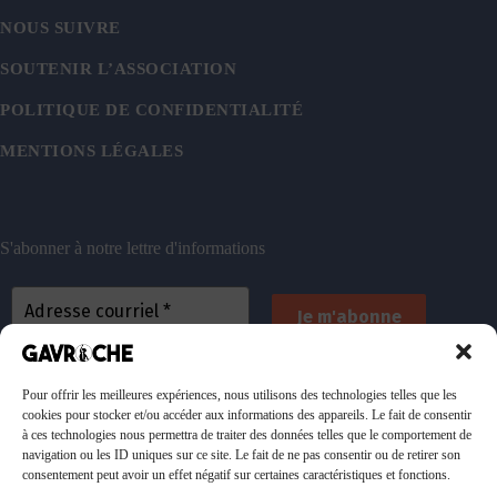
NOUS SUIVRE
SOUTENIR L’ASSOCIATION
POLITIQUE DE CONFIDENTIALITÉ
MENTIONS LÉGALES
S'abonner à notre lettre d'informations
En vous inscrivant, vous acceptez de recevoir nos
emails. Vous pouvez vous désinscrire à tout
Pour offrir les meilleures expériences, nous utilisons des technologies telles que les
cookies pour stocker et/ou accéder aux informations des appareils. Le fait de consentir
moment. Consultez
notre politique de confidentialité
à ces technologies nous permettra de traiter des données telles que le comportement de
pour plus d’informations.
navigation ou les ID uniques sur ce site. Le fait de ne pas consentir ou de retirer son
consentement peut avoir un effet négatif sur certaines caractéristiques et fonctions.