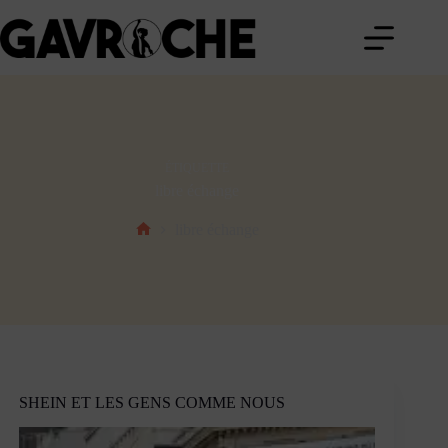
Passer
au
contenu
ÉTIQUETTE
libre échange
libre échange
Accueil
SHEIN ET LES GENS COMME NOUS