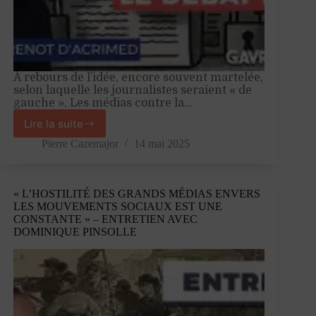
À rebours de l’idée, encore souvent martelée,
selon laquelle les journalistes seraient « de
gauche », Les médias contre la…
Lire la suite
«
Le
Pierre Cazemajor
14 mai 2025
paysage
médiatique
joue
« L’HOSTILITÉ DES GRANDS MÉDIAS ENVERS
contre
LES MOUVEMENTS SOCIAUX EST UNE
la
CONSTANTE » – ENTRETIEN AVEC
gauche
DOMINIQUE PINSOLLE
»
–
Entretien
avec
Pauline
Perrenot