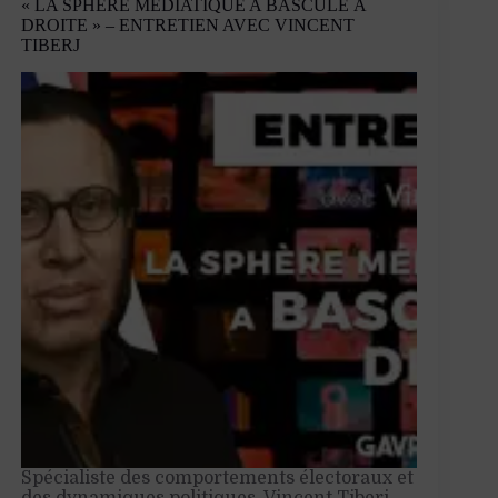
« LA SPHÈRE MÉDIATIQUE A BASCULÉ À
envers
DROITE » – ENTRETIEN AVEC VINCENT
les
TIBERJ
mouvements
sociaux
est
une
constante
»
–
Entretien
avec
Dominique
Pinsolle
Spécialiste des comportements électoraux et