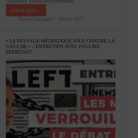
Gramsci. Dans cet entretien…
Lire la suite
«
La
Pierre Cazemajor
10 juin 2025
pensée
de
Gramsci
« LE PAYSAGE MÉDIATIQUE JOUE CONTRE LA
éclaire
GAUCHE » – ENTRETIEN AVEC PAULINE
les
PERRENOT
luttes
des
subalternes
dans
les
périodes
sombres »
–
Entretien
avec
Yohann
Douet