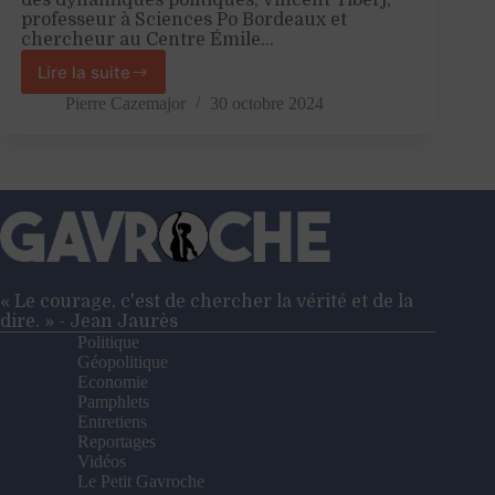
des dynamiques politiques, Vincent Tiberj,
professeur à Sciences Po Bordeaux et
chercheur au Centre Émile…
Lire la suite
«
La
Pierre Cazemajor
30 octobre 2024
sphère
médiatique
a
basculé
à
droite
»
–
Entretien
« Le courage, c'est de chercher la vérité et de la
avec
dire. » - Jean Jaurès
Vincent
Politique
Tiberj
Géopolitique
Economie
Pamphlets
Entretiens
Reportages
Vidéos
Le Petit Gavroche