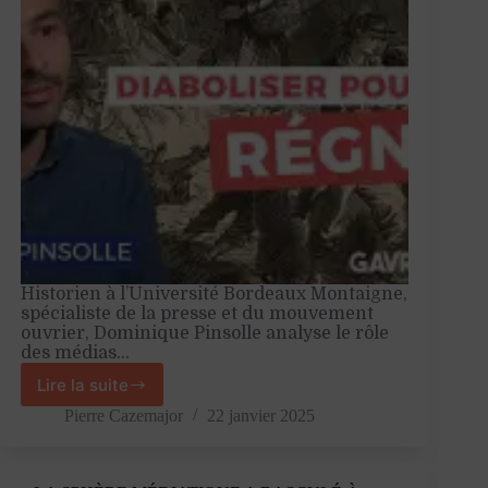
Historien à l’Université Bordeaux Montaigne,
spécialiste de la presse et du mouvement
ouvrier, Dominique Pinsolle analyse le rôle
des médias…
Lire la suite
«
L’hostilité
Pierre Cazemajor
22 janvier 2025
des
grands
médias