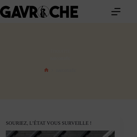
Passer
au
contenu
ÉTIQUETTE
narcotrafic
narcotrafic
Accueil
SOURIEZ, L’ÉTAT VOUS SURVEILLE !