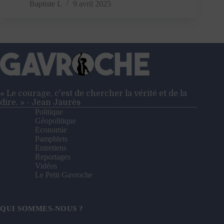
l’État
Baptiste L
9 avril 2025
vous
surveille
!
« Le courage, c'est de chercher la vérité et de la
dire. » - Jean Jaurès
Politique
Géopolitique
Economie
Pamphlets
Entretiens
Reportages
Vidéos
Le Petit Gavroche
QUI SOMMES-NOUS ?