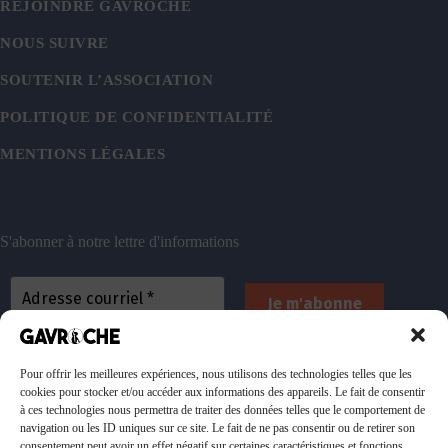
REJOINDRE GAVROCHE
NOUS SUIVRE
SOUTENIR L’ASSOCIATION
POLITIQUE DE CONFIDENTIALITÉ
MENTIONS LÉGALES
S'abonner à notre lettre d'informations
En vous inscrivant, vous acceptez de recevoir nos
emails. Vous pouvez vous désinscrire à tout
Pour offrir les meilleures expériences, nous utilisons des technologies telles que les
cookies pour stocker et/ou accéder aux informations des appareils. Le fait de consentir
moment. Consultez
notre politique de confidentialité
à ces technologies nous permettra de traiter des données telles que le comportement de
pour plus d’informations.
navigation ou les ID uniques sur ce site. Le fait de ne pas consentir ou de retirer son
consentement peut avoir un effet négatif sur certaines caractéristiques et fonctions.