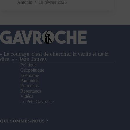
d’un
Antonin
19 février 2025
militant
CGT
:
le
néonazisme
décomplexé
« Le courage, c'est de chercher la vérité et de la
dire. » - Jean Jaurès
Politique
Géopolitique
Economie
Pamphlets
Entretiens
Reportages
Vidéos
Le Petit Gavroche
QUI SOMMES-NOUS ?