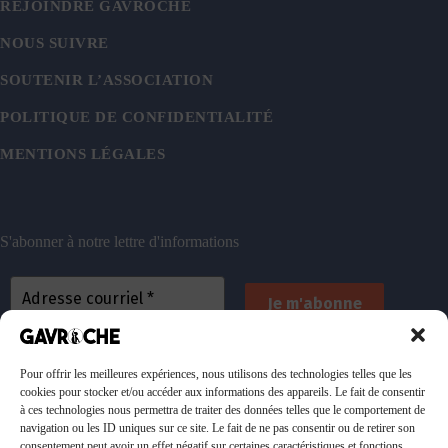
REJOINDRE GAVROCHE
NOUS SUIVRE
SOUTENIR L’ASSOCIATION
POLITIQUE DE CONFIDENTIALITÉ
MENTIONS LÉGALES
S'abonner à notre lettre d'informations
En vous inscrivant, vous acceptez de recevoir nos
emails. Vous pouvez vous désinscrire à tout
Pour offrir les meilleures expériences, nous utilisons des technologies telles que les
cookies pour stocker et/ou accéder aux informations des appareils. Le fait de consentir
moment. Consultez
notre politique de confidentialité
à ces technologies nous permettra de traiter des données telles que le comportement de
pour plus d’informations.
navigation ou les ID uniques sur ce site. Le fait de ne pas consentir ou de retirer son
consentement peut avoir un effet négatif sur certaines caractéristiques et fonctions.