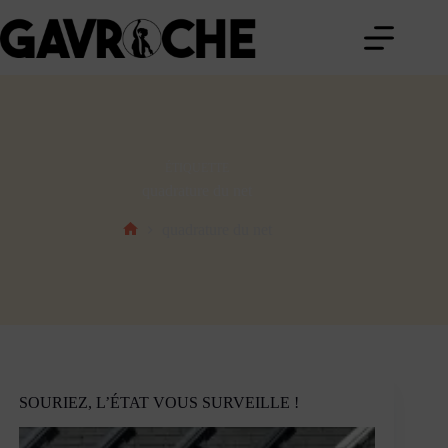
Passer
au
contenu
ÉTIQUETTE
quadrature du net
quadrature du net
Accueil
SOURIEZ, L’ÉTAT VOUS SURVEILLE !