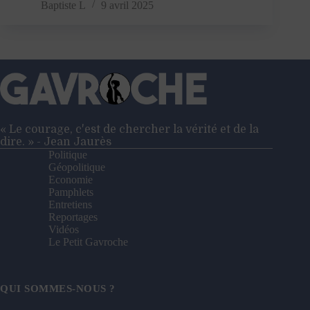
l’État
Baptiste L
9 avril 2025
vous
surveille
!
« Le courage, c'est de chercher la vérité et de la
dire. » - Jean Jaurès
Politique
Géopolitique
Economie
Pamphlets
Entretiens
Reportages
Vidéos
Le Petit Gavroche
QUI SOMMES-NOUS ?