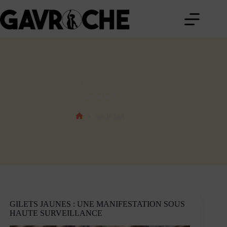
Passer
au
contenu
ÉTIQUETTE
ras le bol
ras le bol
Accueil
GILETS JAUNES : UNE MANIFESTATION SOUS
HAUTE SURVEILLANCE