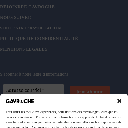
REJOINDRE GAVROCHE
NOUS SUIVRE
SOUTENIR L’ASSOCIATION
POLITIQUE DE CONFIDENTIALITÉ
MENTIONS LÉGALES
S'abonner à notre lettre d'informations
En vous inscrivant, vous acceptez de recevoir nos
emails. Vous pouvez vous désinscrire à tout
Pour offrir les meilleures expériences, nous utilisons des technologies telles que les
cookies pour stocker et/ou accéder aux informations des appareils. Le fait de consentir
moment. Consultez
notre politique de confidentialité
à ces technologies nous permettra de traiter des données telles que le comportement de
pour plus d’informations.
navigation ou les ID uniques sur ce site. Le fait de ne pas consentir ou de retirer son