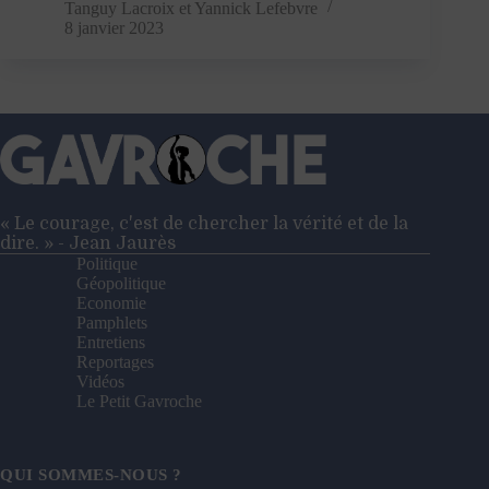
jaunes
Tanguy Lacroix
et
Yannick Lefebvre
:
8 janvier 2023
une
manifestation
sous
haute
surveillance
« Le courage, c'est de chercher la vérité et de la
dire. » - Jean Jaurès
Politique
Géopolitique
Economie
Pamphlets
Entretiens
Reportages
Vidéos
Le Petit Gavroche
QUI SOMMES-NOUS ?