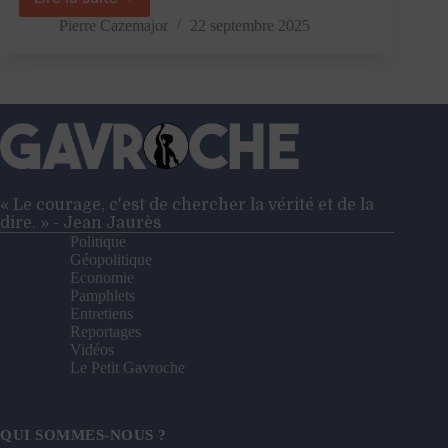
«
Les
Pierre Cazemajor
22 septembre 2025
mots
sont
des
armes
»
–
Entretien
avec
Monique
« Le courage, c'est de chercher la vérité et de la
Pinçon-
dire. » - Jean Jaurès
Charlot
Politique
Géopolitique
Economie
Pamphlets
Entretiens
Reportages
Vidéos
Le Petit Gavroche
QUI SOMMES-NOUS ?