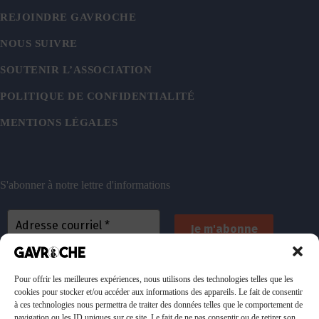
REJOINDRE GAVROCHE
NOUS SUIVRE
SOUTENIR L’ASSOCIATION
POLITIQUE DE CONFIDENTIALITÉ
MENTIONS LÉGALES
S'abonner à notre lettre d'informations
En vous inscrivant, vous acceptez de recevoir nos
emails. Vous pouvez vous désinscrire à tout
Pour offrir les meilleures expériences, nous utilisons des technologies telles que les
cookies pour stocker et/ou accéder aux informations des appareils. Le fait de consentir
moment. Consultez
notre politique de confidentialité
à ces technologies nous permettra de traiter des données telles que le comportement de
pour plus d’informations.
navigation ou les ID uniques sur ce site. Le fait de ne pas consentir ou de retirer son