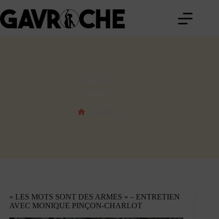
Passer
au
contenu
ÉTIQUETTE
riches
riches
Accueil
« LES MOTS SONT DES ARMES » – ENTRETIEN
AVEC MONIQUE PINÇON-CHARLOT