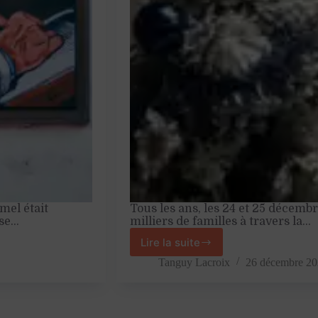
mel était
Tous les ans, les 24 et 25 décembr
ise…
milliers de familles à travers la…
Lire la suite
Comment
les
Tanguy Lacroix
26 décembre 2
EHPAD
luttent
contre
la