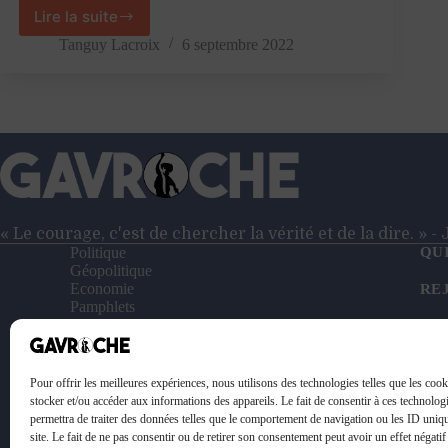
Lire la suite
ZFE
:
Tanguy Lacroix
6 septembre 2022
à
Rouen,
la
colère
des
laissés-
pour-
compte
« Le courage, c'est de chercher la vérité et de la dire. » 
Politique
QU
Géopolitique
Economie
RE
Pamphlets
Entretiens
NO
Reportages
Vidéos
SO
Le Petit Gavroche
Pour offrir les meilleures expériences, nous utilisons des technologies telles que les coo
PO
stocker et/ou accéder aux informations des appareils. Le fait de consentir à ces technolog
permettra de traiter des données telles que le comportement de navigation ou les ID uniq
ME
site. Le fait de ne pas consentir ou de retirer son consentement peut avoir un effet négatif