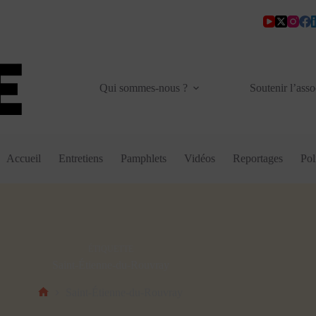
Qui sommes-nous ?
Soutenir l’asso
Accueil
Entretiens
Pamphlets
Vidéos
Reportages
Pol
ÉTIQUETTE
Saint-Étienne-du-Rouvray
Saint-Étienne-du-Rouvray
Accueil