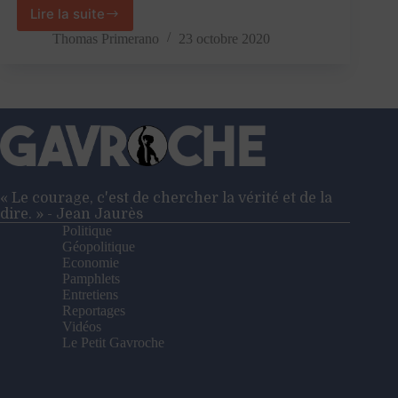
Lire la suite
La
gloire
Thomas Primerano
23 octobre 2020
martiale
ou
le
progressisme
féministe,
de
quoi
la
France
« Le courage, c'est de chercher la vérité et de la
doit-
dire. » - Jean Jaurès
elle
Politique
être
Géopolitique
fière
Economie
?
Pamphlets
Entretiens
Reportages
Vidéos
Le Petit Gavroche