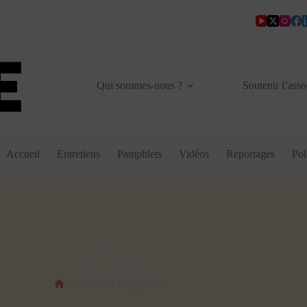
Qui sommes-nous ?
Soutenir l’asso
Accueil
Entretiens
Pamphlets
Vidéos
Reportages
Pol
ÉTIQUETTE
Vincent Desportes
Vincent Desportes
Accueil