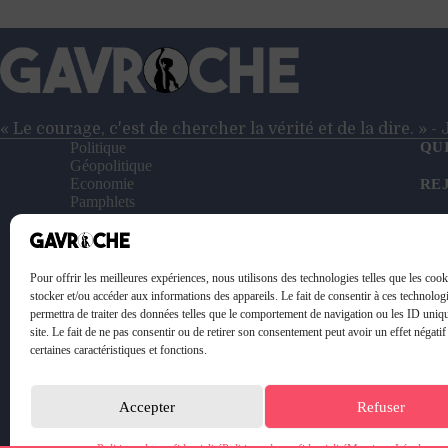
la
puissance »
–
Entretien
avec
le
général
« Le courage, c'est de chercher la vérité et de la dire. » 
Vincent
Politique
QU
Desportes
Géopolitique
Economie
RE
Pamphlets
Entretiens
NO
Reportages
Vidéos
SO
Le Petit Gavroche
Pour offrir les meilleures expériences, nous utilisons des technologies telles que les coo
PO
stocker et/ou accéder aux informations des appareils. Le fait de consentir à ces technolog
permettra de traiter des données telles que le comportement de navigation ou les ID uniq
ME
site. Le fait de ne pas consentir ou de retirer son consentement peut avoir un effet négatif
certaines caractéristiques et fonctions.
Accepter
Refuser