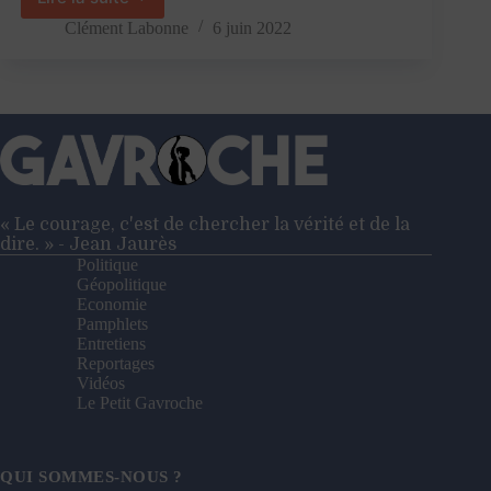
6
juin
Clément Labonne
6 juin 2022
1944
:
l’Amérique
veut
coloniser
la
France
« Le courage, c'est de chercher la vérité et de la
dire. » - Jean Jaurès
Politique
Géopolitique
Economie
Pamphlets
Entretiens
Reportages
Vidéos
Le Petit Gavroche
QUI SOMMES-NOUS ?