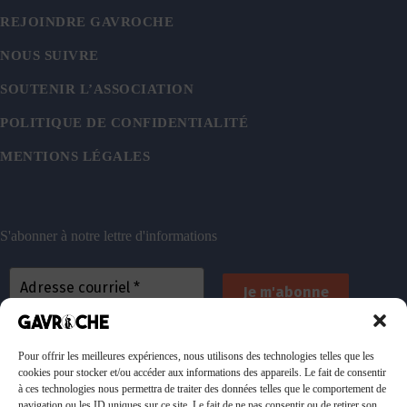
REJOINDRE GAVROCHE
NOUS SUIVRE
SOUTENIR L’ASSOCIATION
POLITIQUE DE CONFIDENTIALITÉ
MENTIONS LÉGALES
S'abonner à notre lettre d'informations
En vous inscrivant, vous acceptez de recevoir nos
emails. Vous pouvez vous désinscrire à tout
Pour offrir les meilleures expériences, nous utilisons des technologies telles que les
cookies pour stocker et/ou accéder aux informations des appareils. Le fait de consentir
moment. Consultez
notre politique de confidentialité
à ces technologies nous permettra de traiter des données telles que le comportement de
pour plus d’informations.
navigation ou les ID uniques sur ce site. Le fait de ne pas consentir ou de retirer son