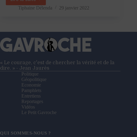
«
La
Tiphaine Délenda
29 janvier 2022
Russie
n’a
pas
les
moyens
d’une
politique
ambitieuse
en
« Le courage, c'est de chercher la vérité et de la
Afrique
dire. » - Jean Jaurès
»
Politique
–
Géopolitique
Entretien
Economie
avec
Pamphlets
Dario
Entretiens
Battistella
Reportages
Vidéos
Le Petit Gavroche
QUI SOMMES-NOUS ?