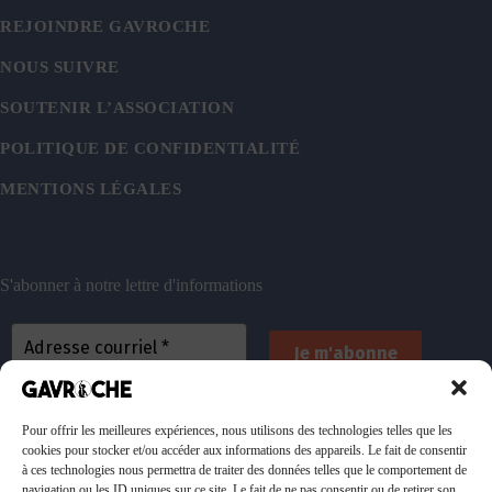
REJOINDRE GAVROCHE
NOUS SUIVRE
SOUTENIR L’ASSOCIATION
POLITIQUE DE CONFIDENTIALITÉ
MENTIONS LÉGALES
S'abonner à notre lettre d'informations
En vous inscrivant, vous acceptez de recevoir nos
emails. Vous pouvez vous désinscrire à tout
Pour offrir les meilleures expériences, nous utilisons des technologies telles que les
cookies pour stocker et/ou accéder aux informations des appareils. Le fait de consentir
moment. Consultez
notre politique de confidentialité
à ces technologies nous permettra de traiter des données telles que le comportement de
pour plus d’informations.
navigation ou les ID uniques sur ce site. Le fait de ne pas consentir ou de retirer son