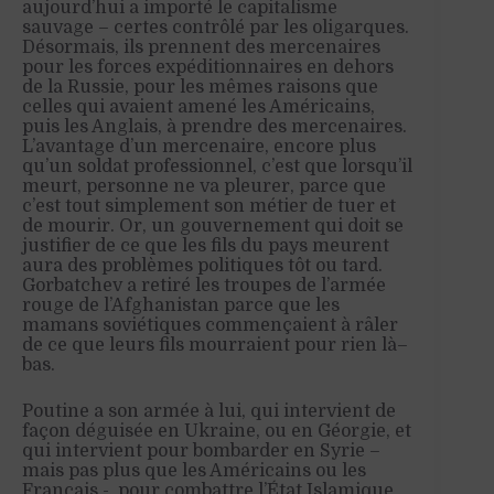
aujourd’hui a importé le capitalisme
sauvage
– certes contrôlé par les oligarques
.
Désormais, ils prennent des mercenaires
pour les forces expéditionnaires en dehors
de la Russie, pour les mêmes raisons que
celles qui avaient amené les Américains,
puis les Anglais, à prendre des mercenaires.
L’avantage d’un mercenaire, encore plus
qu’un soldat professionnel, c’est que lorsqu’il
meurt, personne ne va pleurer, parce que
c’est tout simplement son métier de tuer et
de mourir. Or, un gouvernement qui doit se
justifier de ce que les fils du pays meurent
aura des problèmes
politiques tôt ou tard.
Gorbatchev a retiré les troupes de l’armée
rouge de l’Afghanistan parce que les
mamans soviétiques commençaient à râler
de ce que leurs
fils mourraient pour rien
là
–
bas.
Poutine a son armée à lui, qui intervient de
façon déguisée en Ukraine, ou en Géorgie, et
qui intervient pour bombarder en Syrie –
mais pas plus que les Américains ou les
Français -, pour combattre l’État Islamique