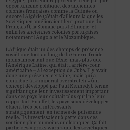
l’Égypte, qui s’était rapprochée d’elle par pur
opportunisme politique, des anciennes
colonies françaises comme la Guinée ou
encore l’Algérie (c’était d’ailleurs là que
les
Soviétiques
amélioraient
leur
pratique du
Français !), la Somalie
puis
l’Éthiopie, et
enfin les anciennes colonies portugaises,
notamment l’Angola et le Mozambique.
L’Afrique était un des champs de présence
soviétique tout au long de la Guerre froide,
moins important que l’Asie, mais plus que
l’Amérique Latine, qui était l’arrière-cour
américaine – à l’exception de Cuba. Il y avait
donc une présence certaine, mais qui a
contribué à l’«
imperial
overstretch »
(un
concept développé par Paul Kennedy), terme
signifiant que leur investissement important
dans ces pays leur coûtait plus qu’il ne leur
rapportait. En effet, les pays sous-développés
étaient très peu intéressants
stratégiquement,
en termes de puissance
réelle. Ils investissaient à perte dans ces
soutiens plus ou moins quelconque
s
. Ça fait
partie des « proxy
wars »
que les soviétiques