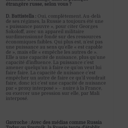
étrangère russe, selon vous ?
D. Battistella :
Oui
, complètement.
Au-delà
de ses régimes, la
Russie
a toujours été une
« puissance pauvre », pour citer Georges
Sokoloff
, avec
un appareil militaire
surdimensionné
fondé sur des ressources
économi
ques
faible
s
.
Qui plus est,
n’est pas
une puissance au sens qu’elle « est capable
de », mais elle « empêche les autres de ».
Elle a une capacité de nuisance, plus qu’une
capacité d’influence. La puissance c’est
amener quelqu’un à faire ce qu’on veut lui
faire faire. La capacité de nuisance
c’est
empêcher
un autre de faire ce qu’il voudrait
faire, donc ici c’est une capacité de nuisance
par « proxy interposé »
– nuire à la France,
ou exercer une pression sur elle, par Mali
interposé.
Gavroche : Avec des médias comme Russia
Today ou Sputnik, la Russie tente d’établir