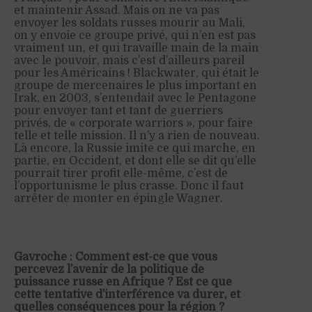
et maintenir Assad. Mais on ne va pas
envoyer les soldats russes mourir au Mali,
on y envoie ce groupe privé, qui n’en est pas
vraiment un, et qui travaille main de la main
avec le pouvoir, mais c’est d’ailleurs pareil
pour les
A
méricains !
Blac
k
w
ater
, qui était le
groupe de mercenaires le plus important en
Irak, en 2003, s’entendait avec le Pentagone
pour envoyer tant et tant de guerriers
privés, de «
corporate
warriors »
, pour faire
telle et telle mission. Il n’y a rien de nouveau.
Là encore, la Russie imite ce qui marche, en
partie, en Occident, et dont elle se dit qu’elle
pourrait tirer profit elle-même, c’est de
l’opportunisme le plus crasse. Donc il faut
arrêter de monter en épingle Wagner.
Gavroche : Comment est-ce que vous
percevez l’avenir de la politique de
puissance russe en Afrique ? Est ce que
cette tentative d’interférence va durer, et
quelles conséquences pour la région ?