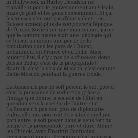
ni Hollywood, ni Harley Davidson ne
travaillent pour le gouvernement américain,
mais ça plaît et les gens consomment. Et ça,
les Russes n’en ont pas d’équivalent. Les
Russes avaient plus de
soft power
à l’époque
de l’Union Soviétique que maintenant, parce
que le communisme était une idéologie qui
séduisait au moins une partie de la
population dans les pays de l’Ouest,
notamment en France et en Italie. Mais
aujourd’hui, il n’y a pas de
soft power
, donc
Russia
Today
, c’est de la propagande !
Sputnik
, c’est la voix de Moscou, c’est comme
Radio Moscou pendant la guerre froide.
La Russie n’a pas de soft power, le soft power
c’est la puissance de séduction grâce à
l’image que donne la société de l’État en
question vers la société de l’autre État.
La Russie n’a pas non plus de diplomatie
culturelle,
qui pourrait être
située quelque
part
entre le soft power dans le sens fort du
terme et la propagande pure et dure. Même
les Chinois,
avec l’Institut Confucius,
réussissent mieux. Personne n’est intéressé