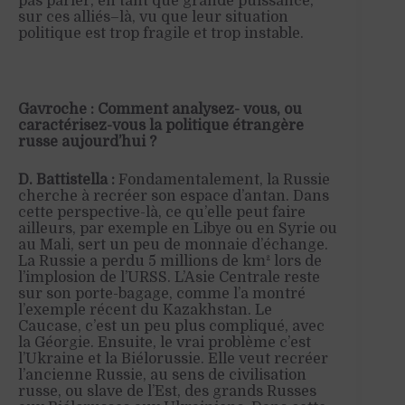
pas parier, en tant que grande puissance,
sur ces alliés
–
là, vu que leur situation
politique est trop fragile et trop instable.
Gavroche : Comment analysez- vous, ou
caractérisez-vous la politique étrangère
russe aujourd’hui ?
D. Battistella :
Fondamentalement, la Russie
cherche à recréer son espace d’antan. Dans
cette perspective-là, ce qu’elle peut faire
ailleurs, par exemple en Libye ou en Syrie ou
au Mali, sert un peu de monnaie d’échange.
La Russie a perdu 5 millions de km² lors de
l’implosion de l’URSS. L’Asie Centrale reste
sur son porte-bagage, comme l’a montré
l’exemple récent du Kazakhstan. Le
Caucase, c’est un peu plus compliqué, avec
la Géorgie. Ensuite, le vrai problème c’est
l’Ukraine et la Biélorussie. Elle veut recréer
l’ancienne Russie, au sens de civilisation
russe, ou slave de l’Est,
d
es grands Russes