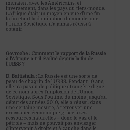
menaient avec les
A
méricains, et
inversement, dans les pays du tiers-monde.
L’Afrique était un moyen en vue d’une fin –
la fin étant la domination du monde, que
l’Union Soviétique n’a jamais réussi à
obtenir.
Gavroche : Comment le rapport de la Russie
à l’Afrique a-t-il évolué depuis la fin de
l’URSS ?
D. Battistella :
La Russie est une sorte de
peau de chagrin de l’URSS. Pendant 10 ans,
elle n’a pas eu de politique étrangère digne
de ce nom après l’implosion de l’Union
Soviétique.
Sous
Poutine
,
du moins jusqu’au
début des années 2010,
elle a réussi, dans
une certaine mesure, à retrouver une
croissance économique grâce à ses
ressources naturelles – donc le
gaz
et le
pétrole – mais ne pouvait pas envisager
d’intervenir à droite et à gauche dans le