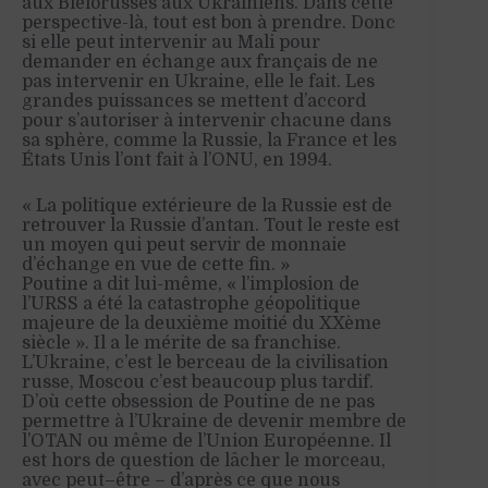
au
x
Biélorusses aux Ukrainiens
.
Dans
cette
perspective-là, tout est bon à prendre. Donc
si elle peut intervenir au Mali pour
demander en échange aux français de ne
pas intervenir en Ukraine, elle le fait. Les
grandes puissances se mettent d’accord
pour s’autoriser à intervenir chacune dans
sa sphère, comme la Russie, la France et les
États Unis l’ont fait à l’ONU, en 1994.
« La politique extérieure de la Russie est de
retrouver la Russie d’antan. Tout le reste est
un moyen qui peut servir de monnaie
d’échange en vue de cette fin. »
Poutine a dit lui-même, « l’implosion de
l’URSS a été la catastrophe géopolitique
majeure de la deuxième moitié du XXème
siècle ». Il a le mérite de sa franchise.
L’Ukraine, c’est le berceau de la civilisation
russe, Moscou c’est beaucoup plus tardif.
D’où cette obsession de Poutine de ne pas
permettre à l’Ukraine de devenir membre de
l’OTAN ou même de l’Union Européenne. Il
est hors de question de lâcher le morceau,
avec peut
–
être – d’après ce que nous