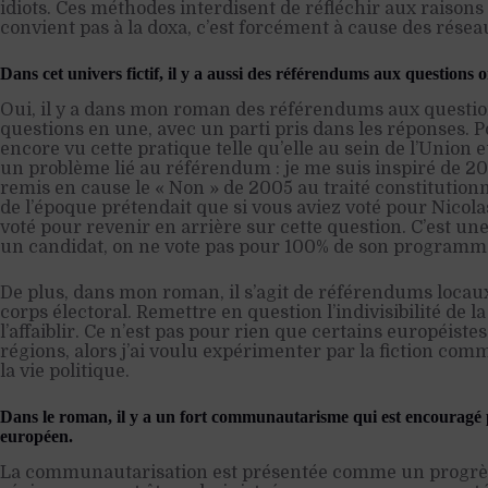
idiots. Ces méthodes interdisent de réfléchir aux raisons d
convient pas à la doxa, c’est forcément à cause des résea
Dans cet univers fictif, il y a aussi des référendums aux questions o
Oui, il y a dans mon roman des référendums aux questions
questions en une, avec un parti pris dans les réponses. 
encore vu cette pratique telle qu’elle au sein de l’Union 
un problème lié au référendum : je me suis inspiré de 20
remis en cause le « Non » de 2005 au traité constitution
de l’époque prétendait que si vous aviez voté pour Nicola
voté pour revenir en arrière sur cette question. C’est un
un candidat, on ne vote pas pour 100% de son programm
De plus, dans mon roman, il s’agit de référendums locaux
corps électoral. Remettre en question l’indivisibilité de l
l’affaiblir. Ce n’est pas pour rien que certains européist
régions, alors j’ai voulu expérimenter par la fiction co
la vie politique.
Dans le roman, il y a un fort communautarisme qui est encouragé p
européen.
La communautarisation est présentée comme un progrès,