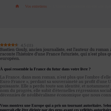
Vos entretiens
L’Union européenne est-elle une dyst
Accueil
4.5
(
11
)
Bastien Gouly, ancien journaliste, est l’auteur du roman
raconte l’histoire d’une France futuriste, qui n’est plus 
européen.
À quoi ressemble la France du futur dans votre livre ?
La France, dans mon roman, n’est plus que l’ombre d’elle
Euro-France », perdant sa souveraineté au profit d’une
puissante. Elle a perdu toute son identité, et notamment 
nom du progrès, elle subit d’éternelles régressions social
décennies de néolibéralisme économique que nous conna
Vous montrez une Europe qui a pris un tournant autoritaire. Selo
pourrait-elle être dirigée par des gens ayant ces velléités autoritair