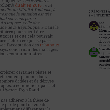
 religieuse.
Les territoires
 Collomb
disait en 2018
:
« Je
seille, au Mirail à Toulouse, à
2 RÉPONSES À
st que la situation est très
? – ENTRETIE
tout son sens parce
Zoé
ui s’impose, celle des
15 juill
place de la République. »
Dans le
Monsie
itoires pourraient être
ne le v
aires et que cela pourrait
semble
ssi écho à ce qu’il se passe
découv
ec l’acceptation des
tribunaux
Répond
Marcell
 pays, concernant les mariages,
11 juill
ations communautaires.
Auteur
Républ
passio
Répond
xplorer certaines pistes et
e et beaucoup moins dans
 nombre d’idées et de dérives
ystopies, à commencer par – et
et
Hymne
d’Ayn Rand.
 pas adhérer à la thèse de
né par le point de vue de
mplètement différentes : le