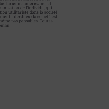
libertarienne américaine, et
anisation de l’individu, qui
ion utilitariste dans la société.
ent interdites : la société est
 même pas pensables. Toutes
roman.