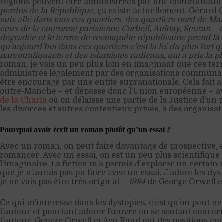
régions peuvent être administrées par une communauté
perdus de la République
, ça existe actuellement. Gérard
suis allé dans tous ces quartiers, des quartiers nord de Mar
ceux de la couronne parisienne Corbeil, Aulnay, Sevran – c’e
dégradée et le terme de reconquête républicaine prend là 
qu’aujourd’hui dans ces quartiers c’est la loi du plus fort q
narcotrafiquants et des islamistes radicaux, qui a pris la 
roman, je vais un peu plus loin en imaginant que ces terr
administrés légalement par des organisations communaut
être encouragé par une entité supranationale. Cela fait au
outre-Manche – et dépasse donc l’Union européenne – av
de la Charia
où on délaisse une partie de la Justice d’un
les divorces et autres contentieux privés, à des organis
Pourquoi avoir écrit un roman plutôt qu’un essai ?
Avec un roman, on peut faire davantage de prospective, e
romancer. Avec un essai, on est un peu plus scientifiqu
l’imaginaire. La fiction m’a permis d’explorer un certain
que je n’aurais pas pu faire avec un essai. J’adore les d
je ne vais pas être très original –
1984
de George Orwell 
Ce qui m’intéresse dans les dystopies, c’est qu’on peut ne
l’auteur et pourtant adorer l’œuvre en se sentant concer
l’auteur. George Orwell et Ayn Rand ont des positions co