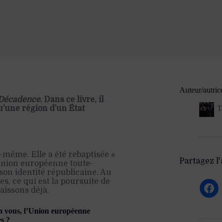
opie ? – Entretien avec Bastien Gouly
Auteur/autric
Décadence
. Dans ce livre, il
qu’une région d’un État
T
-même. Elle a été rebaptisée «
Partagez l'a
 Union européenne toute-
son identité républicaine. Au
es, ce qui est la poursuite de
issons déjà.
n vous, l’Union européenne
es ?