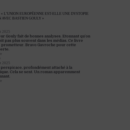
 « L’UNION EUROPÉENNE EST-ELLE UNE DYSTOPIE
N AVEC BASTIEN GOULY »
et 2025
ur Gouly fait de bonnes analyses. Etonnant qu’on
oit pas plus souvent dans les médias. Ce livre
 prometteur. Bravo Gavroche pour cette
erte.
re
e
et 2025
 perspicace, profondément attaché à la
ique. Cela se sent. Un roman apparemment
nnant.
re