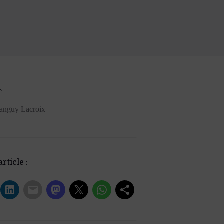
e
anguy Lacroix
rticle :