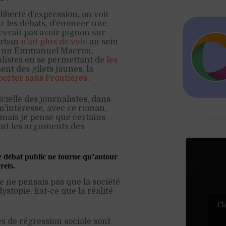
iberté d’expression, on voit
r les débats, d’énoncer une
devrait pas avoir pignon sur
 Orban
n’ait plus de vote
au sein
22 un Emmanuel Macron,
alistes en se permettant de
les
nt des gilets jaunes, la
orter sans Frontières
.
ielle des journalistes, dans
i m’intéresse, avec ce roman,
s mais je pense que certains
ient les arguments des
le débat public ne tourne qu’autour
rets.
e ne pensais pas que la société
ystopie. Est-ce que la réalité
Cli
es de régression sociale sont