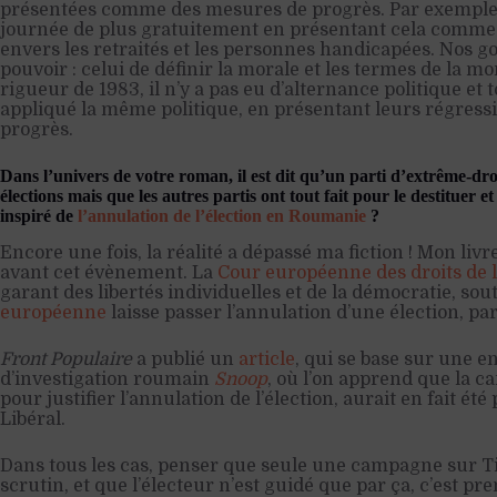
présentées comme des mesures de progrès. Par exemple, 
journée de plus gratuitement en présentant cela comm
envers les retraités et les personnes handicapées. Nos 
pouvoir : celui de définir la morale et les termes de la mo
rigueur de 1983, il n’y a pas eu d’alternance politique e
appliqué la même politique, en présentant leurs régres
progrès.
Dans l’univers de votre roman, il est dit qu’un parti d’extrême-dro
élections mais que les autres partis ont tout fait pour le destituer e
inspiré de
l’annulation de l’élection en Roumanie
?
Encore une fois, la réalité a dépassé ma fiction ! Mon liv
avant cet évènement. La
Cour européenne des droits de
garant des libertés individuelles et de la démocratie, sout
européenne
laisse passer l’annulation d’une élection, pa
Front Populaire
a publié un
article
, qui se base sur une 
d’investigation roumain
Snoop
, où l’on apprend que la 
pour justifier l’annulation de l’élection, aurait en fait été
Libéral.
Dans tous les cas, penser que seule une campagne sur Ti
scrutin, et que l’électeur n’est guidé que par ça, c’est pr