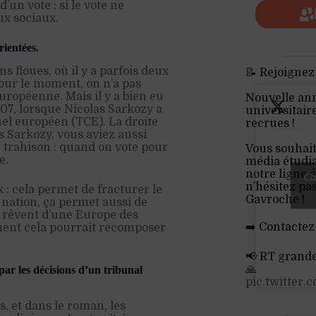
’un vote : si le vote ne
ux sociaux.
rientées.
 floues, où il y a parfois deux
📝 Rejoignez
Pour le moment, on n’a pas
européenne. Mais il y a bien eu
Nouvelle an
07, lorsque Nicolas Sarkozy a
universitair
nel européen (TCE). La droite
recrues !
s Sarkozy, vous aviez aussi
e trahison : quand on vote pour
Vous souhait
e.
média étudia
notre ligne é
Cli
n’hésitez pa
 : cela permet de fracturer le
Gavroche !
a nation, ça permet aussi de
es rêvent d’une Europe des
➡️ Contactez
mment cela pourrait recomposer
📢 RT grand
🙏
ar les décisions d’un tribunal
pic.twitter
 et dans le roman, les