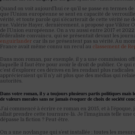
Quand on voit aujourd’hui ce qu’il se passe en termes de l
que l’Union européenne se sent en capacité de verrouille
vérité, et toute parole qui s’écarterait de cette vérité ne 
rue. Valérie Hayer, dernièrement, a proposé que Viktor
de l’Union européenne. On a vu aussi entre 2017 et 20
fédéraliste convaincu, qui se présentait devant les journ
enguirlander
car ils ne présentent pas sa vérité. Au mome
France avait même connu un recul au
classement de Rep
Dans mon roman, par exemple, il y a une commission offic
laquelle il faut être pour avoir le droit de publier. Ce qu
c’est d’explorer ces dérives en les rendant plus radicale
apprécieraient qu’il n’y ait plus que des médias qui rela
autorités.
Dans votre roman, il y a toujours plusieurs partis politiques mais 
de valeurs morales sans ne jamais évoquer de choix de société conc
J’ai commencé à écrire ce roman en 2015, et à l’époque, j
allait prendre cette tournure-là. Je l’imaginais telle une d
dépasse la fiction ? Peut-être.
On a une novlangue qui s’est installée : toutes les mesur