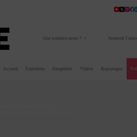
Qui sommes-nous ?
Soutenir l’asso
Accueil
Entretiens
Pamphlets
Vidéos
Reportages
Pol
tretien avec Bastien Gouly
que
,
Union européenne
,
Vos entretiens