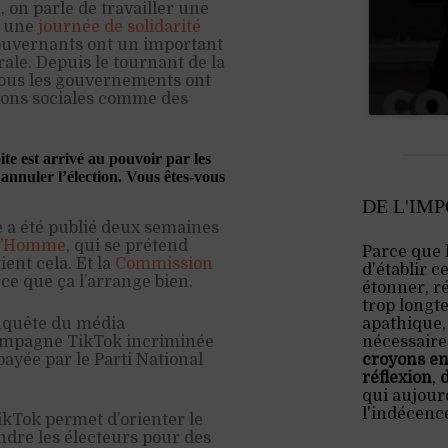
on parle de travailler une
e une
journée de solidarité
gouvernants ont un important
rale. Depuis le tournant de la
t tous les gouvernements ont
sions sociales comme des
ite est arrivé au pouvoir par les
t annuler l’élection. Vous êtes-vous
DE L'IM
re a été publié deux semaines
 l’Homme
, qui se prétend
Parce que 
ient cela. Et la
Commission
d'établir c
rce que ça l’arrange bien.
étonner, ré
trop longt
apathique,
enquête du média
nécessaire:
campagne TikTok incriminée
croyons en
 payée par le Parti National
réflexion
,
qui aujourd
l'indécenc
kTok permet d’orienter le
endre les électeurs pour des