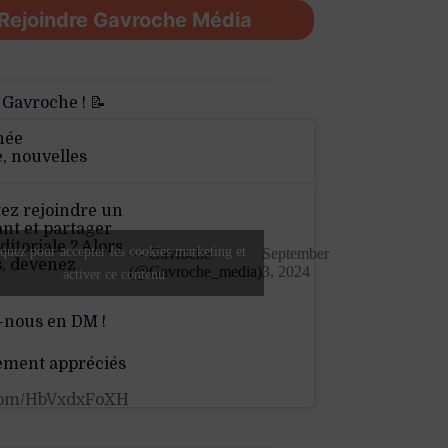
Rejoindre Gavroche Média
 Gavroche ! 📝
née
e, nouvelles
ez rejoindre un
nt et partager
ditoriale ? Alors
quez pour accepter les cookies marketing et
— Gavroche
September
s, devenez
(@Gavroche_media)
3, 2024
activer ce contenu
-nous en DM !
ement appréciés
.com/HbVxdxFoXH