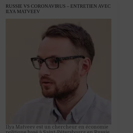
pas
RUSSIE VS CORONAVIRUS – ENTRETIEN AVEC
les
ILYA MATVEEV
moyens
d’une
politique
ambitieuse
en
Afrique
»
–
Entretien
avec
Dario
Battistella
Ilya Matveev est un chercheur en économie
politique basé à Saint-Pétersbourg en Russie.