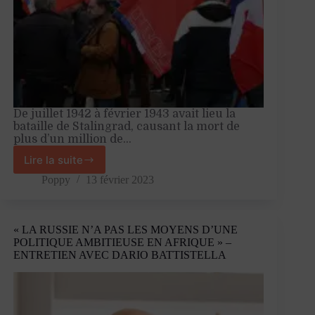
De juillet 1942 à février 1943 avait lieu la
bataille de Stalingrad, causant la mort de
plus d’un million de…
Lire la suite
Commémorer
Stalingrad
Poppy
13 février 2023
:
une
question
« LA RUSSIE N’A PAS LES MOYENS D’UNE
d’instrumentalisation
POLITIQUE AMBITIEUSE EN AFRIQUE » –
ENTRETIEN AVEC DARIO BATTISTELLA