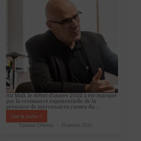
Au Mali, le début d’année 2022 a été marqué
par la croissance exponentielle de la
présence de mercenaires russes du…
Lire la suite
«
La
Tiphaine Délenda
29 janvier 2022
Russie
n’a