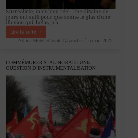
Surréaliste, mais bien réel. Une dizaine de
jours ont suffi pour que sonne le glas d’une
illusion qui, hélas, n’a…
Lire la suite
La
fin
Adrien Motel
et
Invité Gavroche
6 mars 2025
des
illusions
européennes
COMMÉMORER STALINGRAD : UNE
QUESTION D’INSTRUMENTALISATION