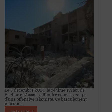
Le 8 décembre 2024, le régime syrien de
Bachar el-Assad s’effondre sous les coups
d’une offensive islamiste. Ce basculement
marque…
Lire la suite