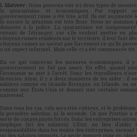
I. Matveev :
Nous pouvons voir ici deux types de mesures
la quarantaine, et économiques. Par rapport au
gouvernement russe a été très actif. Ils ont augmenté
là encore la situation est très floue. Nous ne sommes 
données à la police. La quarantaine est uniquement 
venant de l’étranger, car s’ils veulent mettre en p
citoyens russes résidents sur le territoire, il leur faut dé
citoyens russes ne savent pas forcément ce qu’ils peuve
a un aspect informel.. Mais celle-ci a été commencée tôt,
En ce qui concerne les mesures économiques, il y 
gouvernement ne fait pas assez. En effet, quand une
l’économie se met à l’arrêt. Donc les travailleurs n’au
licenciés. Ainsi, il y a deux manières de les aider : il 
salaires comme en Grande-Bretagne, en Irlande, ou au
comme aux États-Unis et donner une certaine somme 
universel.
Dans tous les cas, cela sera très coûteux, et le problème
la première solution, ni la seconde. Ce que Poutine a d
sorte de congés payés forcés. Donc les entreprises auront
implique (ici les salaires). L’État, au lieu d’aider 
responsabilités dans les mains des entreprises, menant
ou des salaires impayés. La seule mesure mise en place 