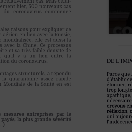
s relativement bas. Mais celui-
ulement hier, 500 nouveaux cas
e du coronavirus commence
ipales raisons pour expliquer ce
 aérien en lien avec la Russie,
 mondialisée, elle est aussi la
es avec la Chine. Ce processus
ire et sa très faible densité de
 qu’il y a un lien entre la
DE L'IM
ation du coronavirus.
antages structurels, a répondu
Parce que 
 la quarantaine assez rapide
d'établir c
 Mondiale de la Santé en est
étonner, ré
trop longt
apathique,
nécessaire:
croyons en
réflexion
,
s mesures entreprises par le
qui aujourd
payés, la plus grande sévérité
l'indécenc
…)