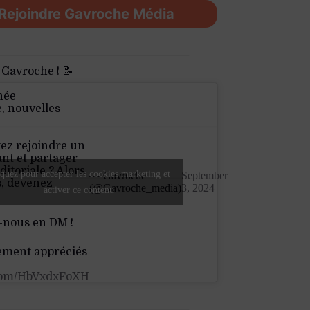
Rejoindre Gavroche Média
 Gavroche ! 📝
née
e, nouvelles
ez rejoindre un
nt et partager
ditoriale ? Alors
quez pour accepter les cookies marketing et
— Gavroche
September
s, devenez
(@Gavroche_media)
3, 2024
activer ce contenu
-nous en DM !
ement appréciés
.com/HbVxdxFoXH