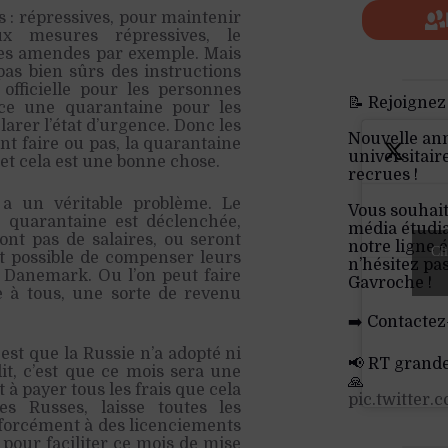
 : répressives, pour maintenir
x mesures répressives, le
 les amendes par exemple. Mais
pas bien sûrs des instructions
officielle pour les personnes
📝 Rejoignez
lace une quarantaine pour les
clarer l’état d’urgence. Donc les
Nouvelle an
nt faire ou pas, la quarantaine
universitair
 et cela est une bonne chose.
recrues !
a un véritable problème. Le
Vous souhait
 quarantaine est déclenchée,
média étudia
ront pas de salaires, ou seront
notre ligne é
Cli
est possible de compenser leurs
n’hésitez pa
 Danemark. Ou l’on peut faire
Gavroche !
à tous, une sorte de revenu
➡️ Contactez
 est que la Russie n’a adopté ni
📢 RT grand
it, c’est que ce mois sera une
🙏
 à payer tous les frais que cela
pic.twitter
les Russes, laisse toutes les
 forcément à des licenciements
pour faciliter ce mois de mise