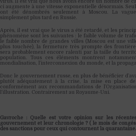
virus. Il est vrai que nous avons encore un nombre de ca
ci augmente à une vitesse exponentielle désormais. Se
ont été dénombrés seulement à Moscou. La vagu
simplement plus tard en Russie.
Après, il est vrai que le virus a été retardé, et les princ
phénomène sont les suivantes : le faible volume de trafic
le faible nombre de grandes villes (Moscou est une ville
plus touchée), la fermeture très prompte des frontièr
sera probablement encore ralenti par la taille du territo
population. Tous ces éléments montrent notamment
mondialisation, l’interconnexion du monde, et la propag
Donc le gouvernement russe, en plus de bénéficier d’av
plutôt adéquatement à la crise, la mise en place de
conformément aux recommandations de l’Organisation
l’illustration. Contrairement au Royaume-Uni.
Gavroche : Quelle est votre opinion sur les récente
gouvernement et leur chronologie ? ( le mois de congés 
des sanctions pour ceux qui contournent la quarantaine