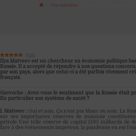
Vos entretiens
Russie VS Coronavirus – E
Accueil
5
(
1
)
Ilya Matveev est un chercheur en économie politique ba
Russie. Il a accepté de répondre à nos questions concern
par son pays, alors que celui-ci a été parfois vivement c
français.
Gavroche : Avez-vous le sentiment que la Russie était p
En particulier son système de santé ?
I. Matveev :
Oui et non. Ça n’est pas blanc ou noir. La Russ
sur ses importantes réserves de monnaie constituées
pétrole Une telle réserve de capital (130 milliards de d
face à des événements imprévus, la pandémie en est l’ex