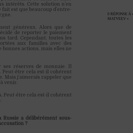
s intérêts. Cette solution n’en
e fait est que beaucoup d’entre-
0 RÉPONSE À 
argne.
MATVEEV »
ment généreux. Alors que de
décidé de reporter le paiement
lus tard. Cependant, toutes les
portées aux familles avec des
 bonnes actions, mais elles ne
 ses réserves de monnaie. Il
Peut-être cela est-il cohérent
. Mais j’aimerais rappeler que
à venir.
 Peut-être cela est-il cohérent
.
a Russie a délibérément sous-
accusation ?