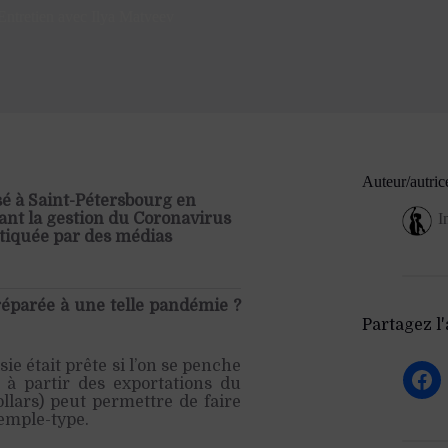
ntretien avec Ilya Matveev
Auteur/autric
sé à Saint-Pétersbourg en
ant la gestion du Coronavirus
I
ritiquée par des médias
réparée à une telle pandémie ?
Partagez l'a
ie était prête si l’on se penche
 à partir des exportations du
ollars) peut permettre de faire
emple-type.