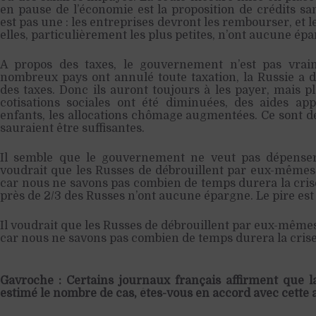
en pause de l’économie est la proposition de crédits san
est pas une : les entreprises devront les rembourser, et l
elles, particulièrement les plus petites, n’ont aucune ép
A propos des taxes, le gouvernement n’est pas vrai
nombreux pays ont annulé toute taxation, la Russie a 
des taxes. Donc ils auront toujours à les payer, mais p
cotisations sociales ont été diminuées, des aides ap
enfants, les allocations chômage augmentées. Ce sont de
sauraient être suffisantes.
Il semble que le gouvernement ne veut pas dépenser
voudrait que les Russes de débrouillent par eux-mêmes. 
car nous ne savons pas combien de temps durera la crise
près de 2/3 des Russes n’ont aucune épargne. Le pire est 
Il voudrait que les Russes de débrouillent par eux-mêmes.
car nous ne savons pas combien de temps durera la crise
Gavroche : Certains journaux français affirment que l
estimé le nombre de cas, êtes-vous en accord avec cette 