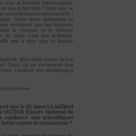
 une si brutale quarantaine,
t pas si terrible ? Bien sûr, le
st actuellement exponentielle !
onge. Dans deux semaines, la
ense vraiment que les données
uivre le chemin et le rythme
de tests n’est pas suffisant,
fit pas à dire que la Russie
uspects. Mes amis vivant là bas
rt. Donc ils ne recensent pas
tives rendent les statistiques
nt correctes
ncé que le 25 mars 1,4 milliard
és à VECTOR (Centre National de
s confiance aux scientifiques
utter contre le coronavirus ?