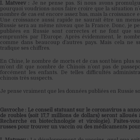
I. Matveev :
Je ne pense pas. Si nous avons promulgué
pourquoi voudrions-nous faire croire que la situation n’es
nombre de cas est encore assez bas, mais la croissance e
Une croissance aussi rapide ne saurait être un mens
Russie sera au même niveau que la France. Donc, je p
publiées en Russie sont correctes et ne font que s
empruntés par l’Europe. Après évidemment, le nombre 
comme dans beaucoup d’autres pays. Mais cela ne suf
trafique ses chiffres.
En Chine, le nombre de morts et de cas sont bien plus s
m’ont dit que nombre de Chinois n’ont pas de passepo
forcément les enfants. De telles difficultés administra
chinois très suspects.
Je pense vraiment que les données publiées en Russie so
Gavroche : Le conseil statuant sur le coronavirus a anno
de roubles (soit 17,7 millions de dollars) seront allou
Recherche en biotechnologie et virologie). Faites-vou
russes pour trouver un vaccin ou des médicaments pour l