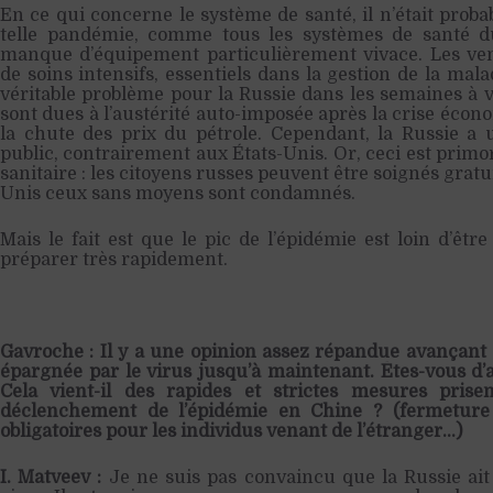
En ce qui concerne le système de santé, il n’était pro
telle pandémie, comme tous les systèmes de santé 
manque d’équipement particulièrement vivace. Les vent
de soins intensifs, essentiels dans la gestion de la ma
véritable problème pour la Russie dans les semaines à 
sont dues à l’austérité auto-imposée après la crise éco
la chute des prix du pétrole. Cependant, la Russie a 
public, contrairement aux États-Unis. Or, ceci est primor
sanitaire : les citoyens russes peuvent être soignés grat
Unis ceux sans moyens sont condamnés.
Mais le fait est que le pic de l’épidémie est loin d’être
préparer très rapidement.
Gavroche : Il y a une opinion assez répandue avançant q
épargnée par le virus jusqu’à maintenant. Êtes-vous d’a
Cela vient-il des rapides et strictes mesures pris
déclenchement de l’épidémie en Chine ? (fermeture 
obligatoires pour les individus venant de l’étranger…)
I. Matveev :
Je ne suis pas convaincu que la Russie ait