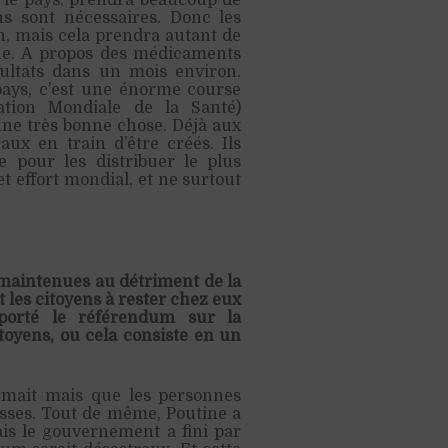
 le pays, prendra beaucoup de
 sont nécessaires. Donc les
n, mais cela prendra autant de
ue. A propos des médicaments
sultats dans un mois environ.
pays, c’est une énorme course
tion Mondiale de la Santé)
 une très bonne chose. Déjà aux
ux en train d’être créés. Ils
 pour les distribuer le plus
et effort mondial, et ne surtout
 maintenues au détriment de la
 les citoyens à rester chez eux
eporté le référendum sur la
itoyens, ou cela consiste en un
rmait mais que les personnes
Russes. Tout de même, Poutine a
is le gouvernement a fini par