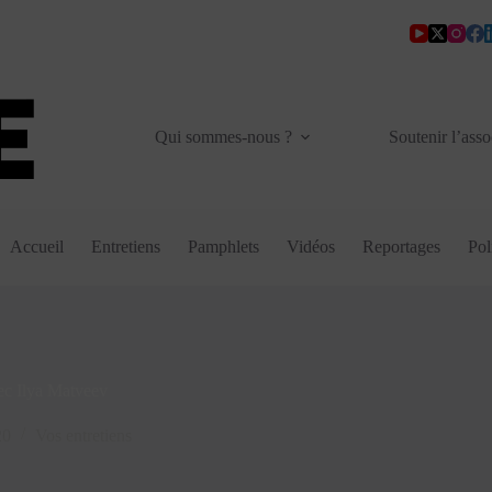
Qui sommes-nous ?
Soutenir l’asso
Accueil
Entretiens
Pamphlets
Vidéos
Reportages
Pol
ec Ilya Matveev
20
Vos entretiens