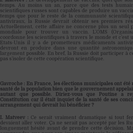
I. Matveev :
Le développement de vaccins, quel que soit
temps. Au moins un an, parce que des tests humains
scientifiques russes sont capables de produire un vacci
temps que pour le reste de la communauté scientifiq
antiviraux, la Russie devrait obtenir ses premiers ré
Actuellement, cette affaire ne concerne plus un seul 
mondiale pour trouver un vaccin. L’OMS (Organisa
coordonne les scientifiques à travers le monde et c’est
Etats-Unis il y a de prometteurs médicaments antivira
devront en produire dans une quantité astronomique
largement possible. En bref, la Russie doit participer à c
pas s’isoler de cette coopération scientifique.
Gavroche : En France, les élections municipales ont été
santé de la population bien que le gouvernement appelait
autant que possible. Diriez-vous que Poutine a r
Constitution car il était inquiet de la santé de ses conc
arrangement qui devrait lui bénéficier ?
I. Matveev :
Ce serait vraiment dramatique si tout fe
devaient aller voter. Ça ne serait pas accepté par les 
longuement hésité avant de prendre cette décision. Ma