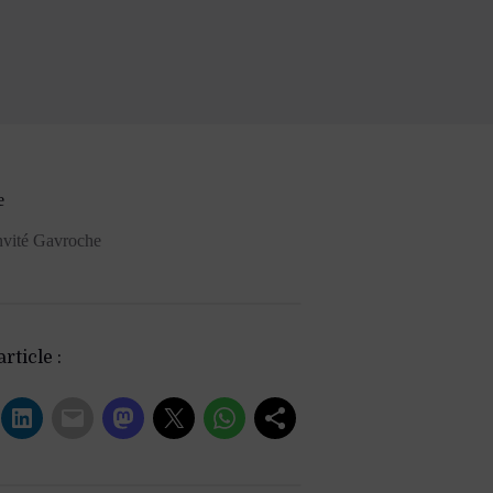
e
nvité Gavroche
rticle :