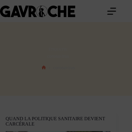
Passer
au
contenu
ÉTIQUETTE
coronavirus
coronavirus
Accueil
QUAND LA POLITIQUE SANITAIRE DEVIENT
CARCÉRALE