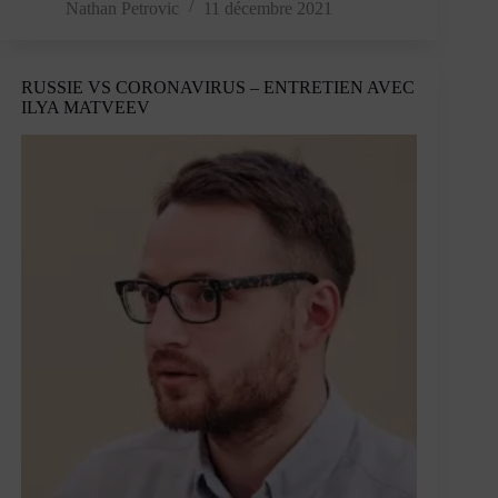
la
Nathan Petrovic
11 décembre 2021
politique
sanitaire
devient
RUSSIE VS CORONAVIRUS – ENTRETIEN AVEC
carcérale
ILYA MATVEEV