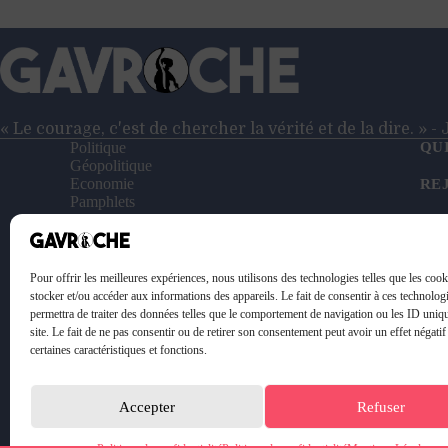
–
Entretien
avec
Matthieu
Poux
« Le courage, c'est de chercher la vérité et de la dire. » 
Politique
QU
Géopolitique
Economie
RE
Pamphlets
Entretiens
NO
Reportages
Vidéos
SO
Le Petit Gavroche
Pour offrir les meilleures expériences, nous utilisons des technologies telles que les coo
PO
stocker et/ou accéder aux informations des appareils. Le fait de consentir à ces technolog
permettra de traiter des données telles que le comportement de navigation ou les ID uniq
ME
site. Le fait de ne pas consentir ou de retirer son consentement peut avoir un effet négatif
certaines caractéristiques et fonctions.
Accepter
Refuser