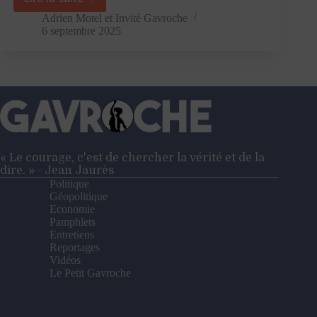
Le
nœud
Adrien Motel
et
Invité Gavroche
gordien
6 septembre 2025
ou
la
démission
d’Emmanuel
Macron
« Le courage, c'est de chercher la vérité et de la
dire. » - Jean Jaurès
Politique
Géopolitique
Economie
Pamphlets
Entretiens
Reportages
Vidéos
Le Petit Gavroche