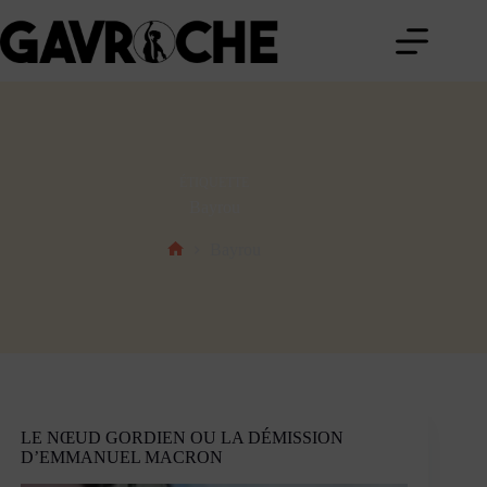
Passer
au
contenu
ÉTIQUETTE
Bayrou
Bayrou
Accueil
LE NŒUD GORDIEN OU LA DÉMISSION
D’EMMANUEL MACRON