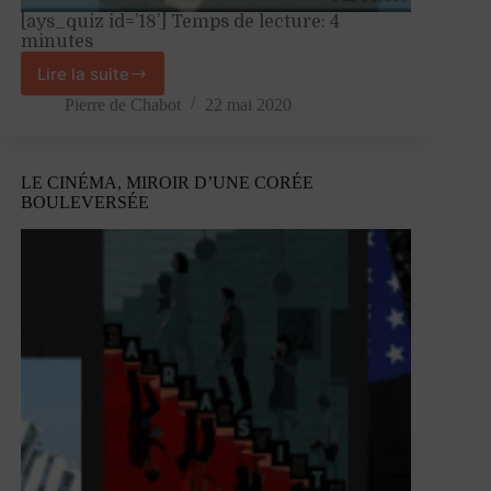
[ays_quiz id=’18’] Temps de lecture: 4
minutes
Lire la suite
Miyazaki,
prophète
Pierre de Chabot
22 mai 2020
de
l’effondrement
LE CINÉMA, MIROIR D’UNE CORÉE
BOULEVERSÉE