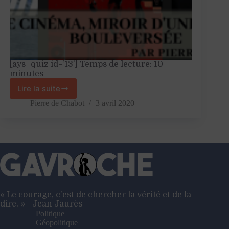
[ays_quiz id=’13’] Temps de lecture: 10
minutes
Lire la suite
Le
cinéma,
Pierre de Chabot
3 avril 2020
miroir
d’une
Corée
bouleversée
« Le courage, c'est de chercher la vérité et de la
dire. » - Jean Jaurès
Politique
Géopolitique