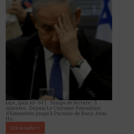
[ays_quiz id=’34’] Temps de lecture : 5
minutes Depuis Le Cuirassé Potemkine
d’Eisenstein jusqu’à Parasite de Bong Joon-
Ho,…
Lire la suite
Voyage