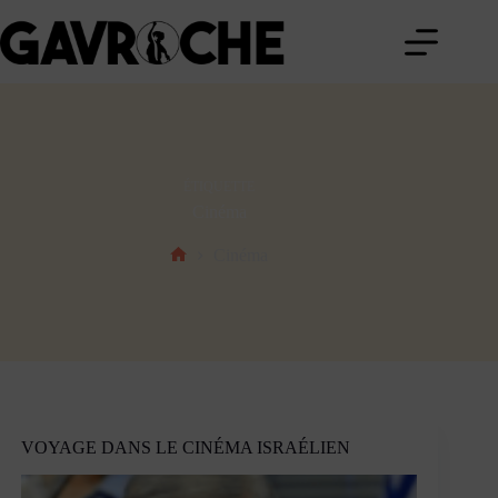
Passer
au
contenu
ÉTIQUETTE
Cinéma
Cinéma
Accueil
VOYAGE DANS LE CINÉMA ISRAÉLIEN