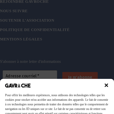
REJOINDRE GAVROCHE
NOUS SUIVRE
SOUTENIR L’ASSOCIATION
POLITIQUE DE CONFIDENTIALITÉ
MENTIONS LÉGALES
S'abonner à notre lettre d'informations
En vous inscrivant, vous acceptez de recevoir nos
emails. Vous pouvez vous désinscrire à tout
Pour offrir les meilleures expériences, nous utilisons des technologies telles que les
cookies pour stocker et/ou accéder aux informations des appareils. Le fait de consentir
moment. Consultez
notre politique de confidentialité
à ces technologies nous permettra de traiter des données telles que le comportement de
pour plus d’informations.
navigation ou les ID uniques sur ce site. Le fait de ne pas consentir ou de retirer son
consentement peut avoir un effet négatif sur certaines caractéristiques et fonctions.