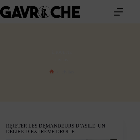
Passer
au
contenu
ÉTIQUETTE
civitas
civitas
Accueil
REJETER LES DEMANDEURS D’ASILE, UN
DÉLIRE D’EXTRÊME DROITE