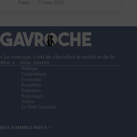
les
Poppy
23 mars 2023
demandeurs
d’asile,
un
délire
d’extrême
droite
« Le courage, c'est de chercher la vérité et de la
dire. » - Jean Jaurès
Politique
Géopolitique
Economie
Pamphlets
Entretiens
Reportages
Vidéos
Le Petit Gavroche
QUI SOMMES-NOUS ?