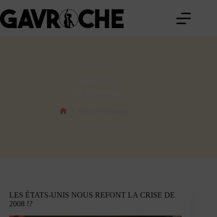
Passer
au
contenu
ÉTIQUETTE
crise économique
crise économique
Accueil
LES ÉTATS-UNIS NOUS REFONT LA CRISE DE
2008 !?