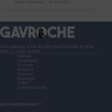
États-
Johan Lamoureux
16 mars 2023
Unis
nous
refont
la
crise
de
2008
!?
« Le courage, c'est de chercher la vérité et de la
dire. » - Jean Jaurès
Politique
Géopolitique
Economie
Pamphlets
Entretiens
Reportages
Vidéos
Le Petit Gavroche
QUI SOMMES-NOUS ?