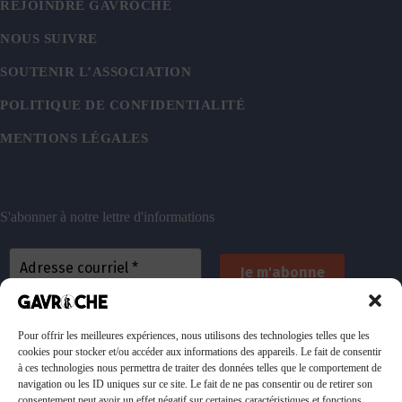
REJOINDRE GAVROCHE
NOUS SUIVRE
SOUTENIR L’ASSOCIATION
POLITIQUE DE CONFIDENTIALITÉ
MENTIONS LÉGALES
S'abonner à notre lettre d'informations
En vous inscrivant, vous acceptez de recevoir nos
emails. Vous pouvez vous désinscrire à tout
Pour offrir les meilleures expériences, nous utilisons des technologies telles que les
cookies pour stocker et/ou accéder aux informations des appareils. Le fait de consentir
moment. Consultez
notre politique de confidentialité
à ces technologies nous permettra de traiter des données telles que le comportement de
pour plus d’informations.
navigation ou les ID uniques sur ce site. Le fait de ne pas consentir ou de retirer son
consentement peut avoir un effet négatif sur certaines caractéristiques et fonctions.