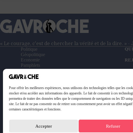
route
pour
avoir
des
déconstructeurs
au
pouvoir
»
« Le courage, c'est de chercher la vérité et de la dire. » 
–
Politique
QU
Entretien
Géopolitique
Economie
avec
RE
Pamphlets
Johann
Entretiens
NO
Margulies
Reportages
Vidéos
SO
Le Petit Gavroche
Pour offrir les meilleures expériences, nous utilisons des technologies telles que les coo
PO
stocker et/ou accéder aux informations des appareils. Le fait de consentir à ces technolog
permettra de traiter des données telles que le comportement de navigation ou les ID uniq
ME
site. Le fait de ne pas consentir ou de retirer son consentement peut avoir un effet négatif
certaines caractéristiques et fonctions.
Accepter
Refuser