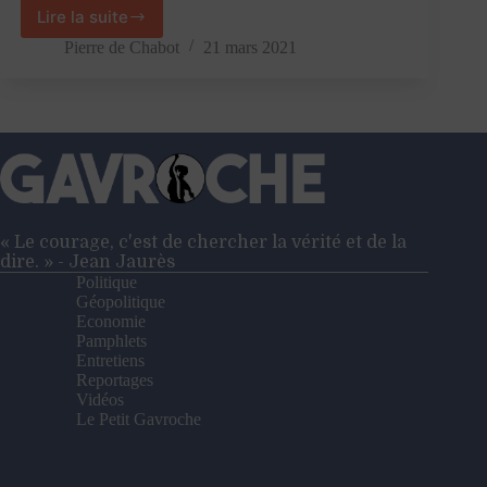
Lire la suite
«
L’annulation
Pierre de Chabot
21 mars 2021
de
la
dette
crée
un
problème
là
où
il
« Le courage, c'est de chercher la vérité et de la
n’y
dire. » - Jean Jaurès
en
Politique
a
Géopolitique
pas
Economie
»
Pamphlets
–
Entretiens
Entretien
Reportages
avec
Vidéos
Edwin
Le Petit Gavroche
le
Héron