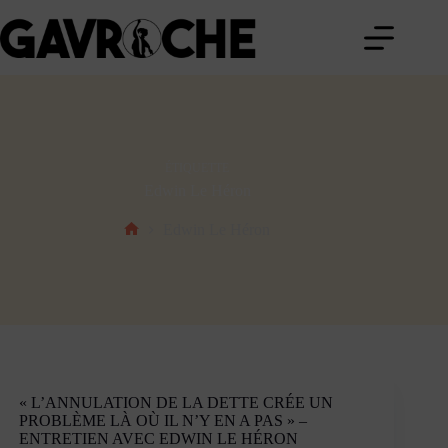
Passer
au
contenu
ÉTIQUETTE
Edwin Le Héron
Edwin Le Héron
Accueil
« L’ANNULATION DE LA DETTE CRÉE UN
PROBLÈME LÀ OÙ IL N’Y EN A PAS » –
ENTRETIEN AVEC EDWIN LE HÉRON