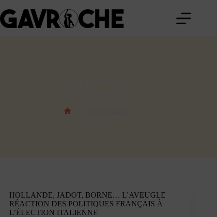
Passer
au
contenu
ÉTIQUETTE
Éric Zemmour
Éric Zemmour
Accueil
HOLLANDE, JADOT, BORNE… L’AVEUGLE
RÉACTION DES POLITIQUES FRANÇAIS À
L’ÉLECTION ITALIENNE