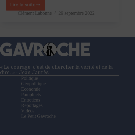
Lire la suite
Hollande,
Jadot,
Clément Labonne
29 septembre 2022
Borne…
l’aveugle
réaction
des
politiques
français
à
l’élection
italienne
« Le courage, c'est de chercher la vérité et de la
dire. » - Jean Jaurès
Politique
Géopolitique
Economie
Pamphlets
Entretiens
Reportages
Vidéos
Le Petit Gavroche