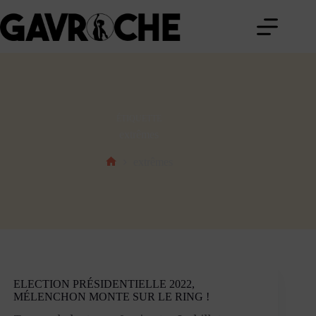
Passer
au
contenu
ÉTIQUETTE
extrêmes
extrêmes
Accueil
ELECTION PRÉSIDENTIELLE 2022,
MÉLENCHON MONTE SUR LE RING !