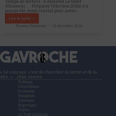
Temps de lecture : 6 minutes Le billet
d’humeur… Préparer l’élection 2022 n’a
jamais été aussi crucial pour notre…
Lire la suite
Election
présidentielle
Thomas Primerano
18 décembre 2020
2022,
Mélenchon
monte
sur
le
ring
!
« Le courage, c'est de chercher la vérité et de la
dire. » - Jean Jaurès
Politique
Géopolitique
Economie
Pamphlets
Entretiens
Reportages
Vidéos
Le Petit Gavroche