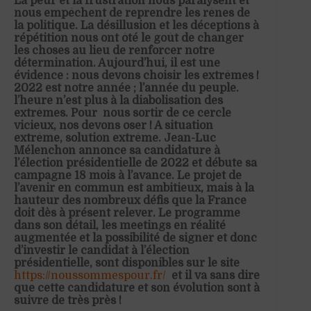
La peur et la frustration nous paralysent et
nous empêchent de reprendre les rênes de
la politique. La désillusion et les déceptions à
répétition nous ont ôté le goût de changer
les choses au lieu de renforcer notre
détermination. Aujourd’hui, il est une
évidence : nous devons choisir les extrêmes !
2022 est notre année ; l’année du peuple.
l’heure n’est plus à la diabolisation des
extrêmes. Pour nous sortir de ce cercle
vicieux, nos devons oser ! A situation
extrême, solution extrême. Jean-Luc
Mélenchon annonce sa candidature à
l’élection présidentielle de 2022 et débute sa
campagne 18 mois à l’avance. Le projet de
l’avenir en commun est ambitieux, mais à la
hauteur des nombreux défis que la France
doit dès à présent relever. Le programme
dans son détail, les meetings en réalité
augmentée et la possibilité de signer et donc
d’investir le candidat à l’élection
présidentielle, sont disponibles sur le site
https://noussommespour.fr/
et il va sans dire
que cette candidature et son évolution sont à
suivre de très près !