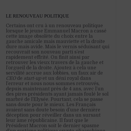
LE RENOUVEAU POLITIQUE
Certains ont cru à un renouveau politique
lorsque le jeune Emmanuel Macron a cassé
cette image obsolète du choix entre la
gauche amicale mais mauviette et la droite
dure mais avide. Mais le vernis séduisant qui
recouvrait son nouveau parti s’est
rapidement effrité. On finit ainsi par
retrouver les vieux travers de la gauche et
l’orgueil de la droite. Ajoutez à cela une
servilité accrue aux lobbies, un faux air de
CEO
de
start-up
et un déni royal dans
l’erreur et nous nous sommes retrouvés,
depuis maintenant près de 4 ans, avec l’un
des pires présidents ayant jamais foulé le sol
marbré de l’Elysée. Pourtant, cela se passe
sans doute pour le mieux. Les Français
avaient sans doute besoin d’une dernière
déception pour réveiller dans un sursaut
leur âme républicaine. Il faut que le
Président Macron soit le dernier spasme
d’un système politique crypto-oligarchique