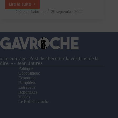
Lire la suite
Hollande,
Jadot,
Clément Labonne
29 septembre 2022
Borne…
l’aveugle
réaction
des
politiques
français
à
l’élection
italienne
« Le courage, c'est de chercher la vérité et de la
dire. » - Jean Jaurès
Politique
Géopolitique
Economie
Pamphlets
Entretiens
Reportages
Vidéos
Le Petit Gavroche