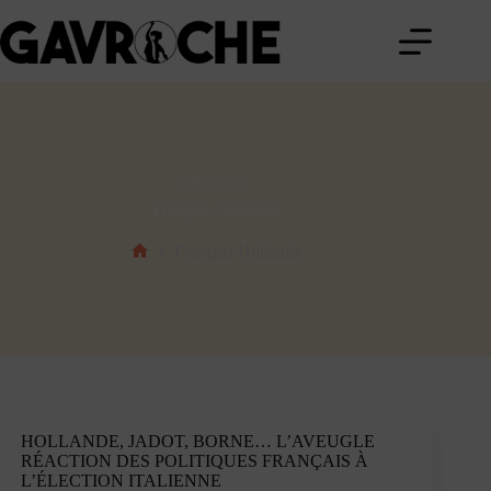
Passer
au
contenu
ÉTIQUETTE
François Hollande
François Hollande
Accueil
HOLLANDE, JADOT, BORNE… L’AVEUGLE
RÉACTION DES POLITIQUES FRANÇAIS À
L’ÉLECTION ITALIENNE