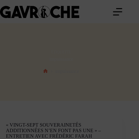
Passer
au
contenu
ÉTIQUETTE
impuissance
impuissance
Accueil
« VINGT-SEPT SOUVERAINETÉS
ADDITIONNÉES N’EN FONT PAS UNE » –
ENTRETIEN AVEC FRÉDÉRIC FARAH