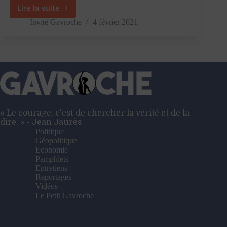
Lire la suite
«
Vingt-
Invité Gavroche
4 février 2021
sept
souverainetés
additionnées
n’en
font
pas
une
»
–
« Le courage, c'est de chercher la vérité et de la
Entretien
dire. » - Jean Jaurès
avec
Politique
Frédéric
Géopolitique
Farah
Economie
Pamphlets
Entretiens
Reportages
Vidéos
Le Petit Gavroche