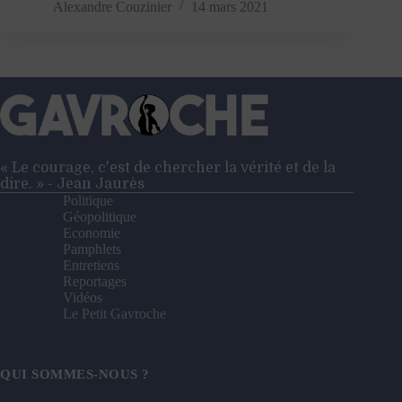
:
Alexandre Couzinier
14 mars 2021
l’impérialisme
a
encore
de
beaux
jours
devant
lui
« Le courage, c'est de chercher la vérité et de la
dire. » - Jean Jaurès
Politique
Géopolitique
Economie
Pamphlets
Entretiens
Reportages
Vidéos
Le Petit Gavroche
QUI SOMMES-NOUS ?