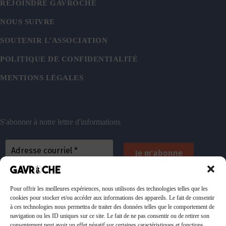
REJOINDRE GAVROCHE
NOUS SUIVRE
SOUTENIR L’ASSOCIATION
POLITIQUE DE CONFIDENTIALITÉ
MENTIONS LÉGALES
S'abonner à notre lettre d'informations
En vous inscrivant, vous acceptez de recevoir nos
emails. Vous pouvez vous désinscrire à tout
Pour offrir les meilleures expériences, nous utilisons des technologies telles que les
cookies pour stocker et/ou accéder aux informations des appareils. Le fait de consentir
moment. Consultez
notre politique de confidentialité
à ces technologies nous permettra de traiter des données telles que le comportement de
pour plus d’informations.
navigation ou les ID uniques sur ce site. Le fait de ne pas consentir ou de retirer son
consentement peut avoir un effet négatif sur certaines caractéristiques et fonctions.