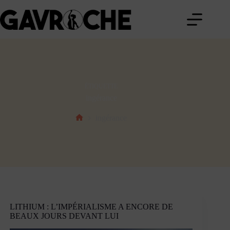
Passer
au
contenu
ÉTIQUETTE
ingérance
ingérance
Accueil
LITHIUM : L’IMPÉRIALISME A ENCORE DE
BEAUX JOURS DEVANT LUI