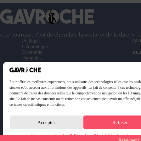
crise
de
2008
!?
« Le courage, c'est de chercher la vérité et de la dire. » 
Politique
QU
Géopolitique
Economie
RE
Pamphlets
Entretiens
NO
Reportages
Vidéos
SO
Le Petit Gavroche
Pour offrir les meilleures expériences, nous utilisons des technologies telles que les coo
PO
stocker et/ou accéder aux informations des appareils. Le fait de consentir à ces technolog
permettra de traiter des données telles que le comportement de navigation ou les ID uniq
ME
site. Le fait de ne pas consentir ou de retirer son consentement peut avoir un effet négatif
certaines caractéristiques et fonctions.
Accepter
Refuser
Politique de confidentialité
Politique de confidentialité
Mentions Légales
Rejoignez l'